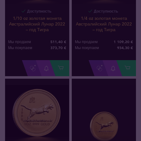
Доступность
Доступность
1/10 oz золотая монета
1/4 oz золотая монета
Австралийский Лунар 2022
Австралийский Лунар 2022
– год Тигра
– год Тигра
511,40 €
1 109,20 €
Мы продаем
Мы продаем
373
,
70
€
934
,
30
€
Мы покупаем
Мы покупаем