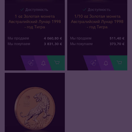
Доступность
Доступность
1 oz Золотая монета
1/10 oz Золотая монета
Австралийский Лунар 1998
Австралийский Лунар 1998
- год Тигра
- год Тигра
4 060,80 €
511,40 €
Мы продаем
Мы продаем
3 831
,
30
€
373
,
70
€
Мы покупаем
Мы покупаем