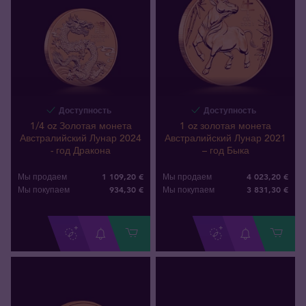
Доступность
Доступность
1/4 oz Золотая монета
1 oz золотая монета
Австралийский Лунар 2024
Австралийский Лунар 2021
- год Дракона
– год Быка
1 109,20 €
4 023,20 €
Мы продаем
Мы продаем
934
,
30
€
3 831
,
30
€
Мы покупаем
Мы покупаем