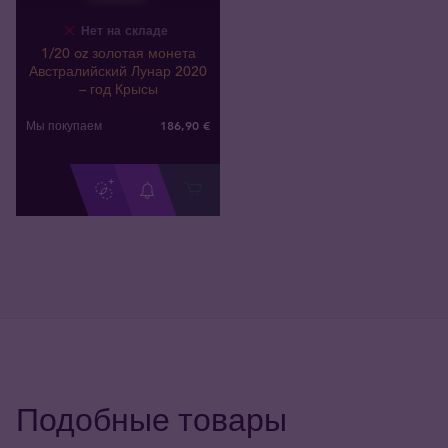
Нет на складе
1/20 oz золотая монета
Австралийский Лунар 2020
– год Крысы
186
,
90
€
Мы покупаем
Подобные товары