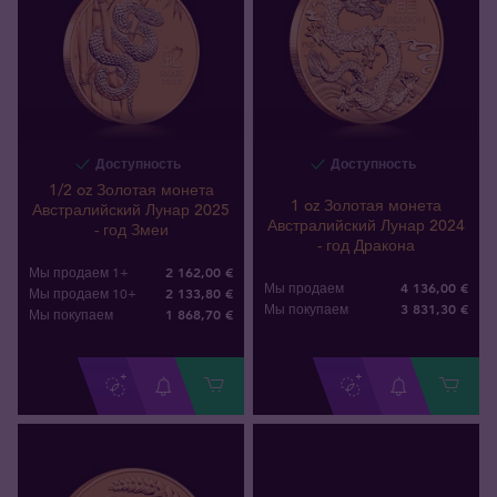
Доступность
Доступность
1/2 oz Золотая монета
1 oz Золотая монета
Австралийский Лунар 2025
Австралийский Лунар 2024
- год Змеи
- год Дракона
2 162,00 €
Мы продаем 1+
4 136,00 €
Мы продаем
2 133,80 €
Мы продаем 10+
3 831
,
30
€
Мы покупаем
1 868
,
70
€
Мы покупаем