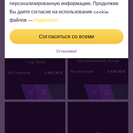
персонализированную информацию. Продолжив
Вы даете согласие на использование cookie-
файлов —
подробнее.
Согласиться со всеми
Нет на складе
Нет на складе
Установки!
1 oz Золотая монета
2 oz Золотая монета
Австралийский Лунар 2025
Австралийский Лунар
- год Змеи
7 474
,
70
€
Мы покупаем
3 831
,
30
€
Мы покупаем