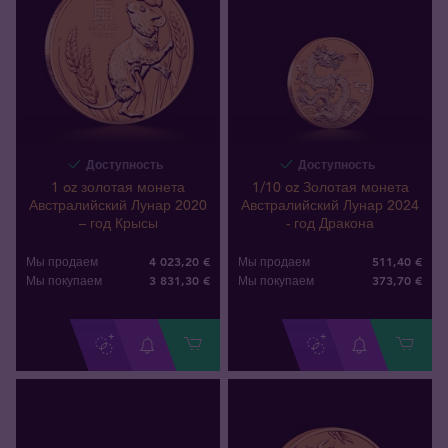
Доступность
Доступность
1 oz золотая монета
1/10 oz Золотая монета
Австралийский Лунар 2020
Австралийский Лунар 2024
– год Крысы
- год Дракона
4 023,20 €
511,40 €
Мы продаем
Мы продаем
3 831
,
30
€
373
,
70
€
Мы покупаем
Мы покупаем