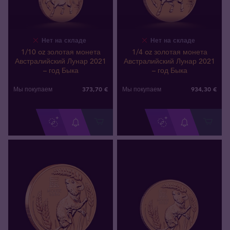
Нет на складе
Нет на складе
1/10 oz золотая монета
1/4 oz золотая монета
Австралийский Лунар 2021
Австралийский Лунар 2021
– год Быка
– год Быка
373
,
70
€
934
,
30
€
Мы покупаем
Мы покупаем