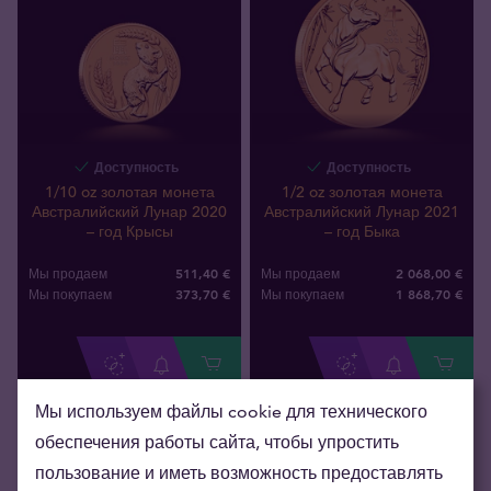
Доступность
Доступность
1/10 oz золотая монета
1/2 oz золотая монета
Австралийский Лунар 2020
Австралийский Лунар 2021
– год Крысы
– год Быка
511,40 €
2 068,00 €
Мы продаем
Мы продаем
373
,
70
€
1 868
,
70
€
Мы покупаем
Мы покупаем
Мы используем файлы cookie для технического
обеспечения работы сайта, чтобы упростить
пользование и иметь возможность предоставлять