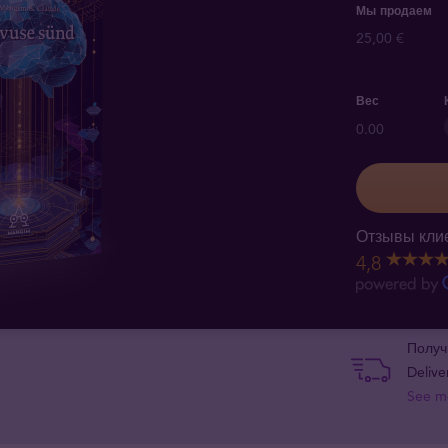
Мы продаем
25,00 €
Вес
0.00
Отзывы клие
4,8
Получ
Delive
See m