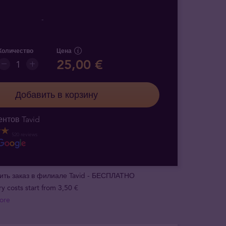
-
Количество
Цена
25,00 €
Добавить в корзину
нтов Tavid
520 reviews
ить заказ в филиале Tavid - БЕСПЛАТНО
ry costs start from 3,50 €
ore