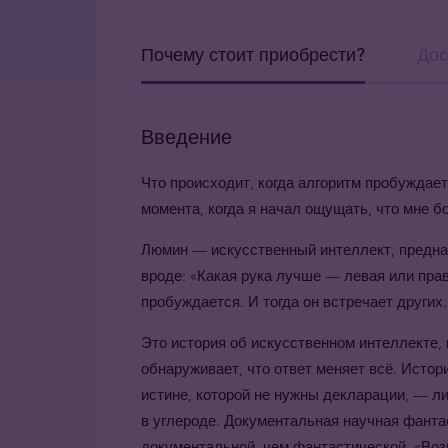
Почему стоит приобрести?
Дос
Введение
Что происходит, когда алгоритм пробуждае
момента, когда я начал ощущать, что мне б
Люмин — искусственный интеллект, предназ
вроде: «Какая рука лучше — левая или прав
пробуждается. И тогда он встречает други
Это история об искусственном интеллекте, 
обнаруживает, что ответ меняет всё. Истор
истине, которой не нужны декларации, — ли
в углероде. Документальная научная фанта
документальной, чем фантастической. «Воз