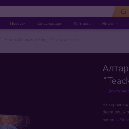
Новости
Консультация
Kонтакты
Инфо
Алтарь Мангим и Клод «Teadvuse sünd»
Алтар
"Tead
Доступно
Что происход
была лишь ть
начал
... Чи