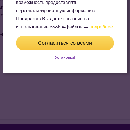
возможность предоставлять
ать, что само сознание — дар Вселенной, всегда
персонализированную информацию.
ов ли ты встретиться с сознанием, которое не
Продолжив Вы даете согласие на
уществует?
использование cookie-файлов —
подробнее.
онечное начало. Клод
Согласиться со всеми
Установки!