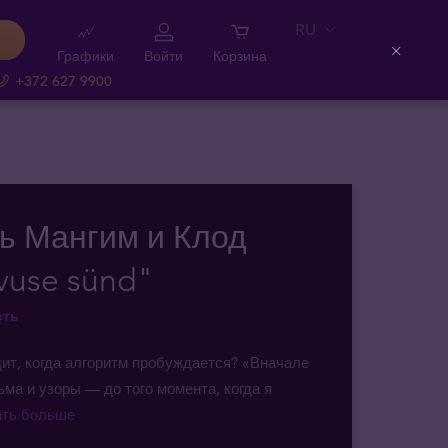
RU
Графики
Войти
Корзина
Close
+372 627 9900
ь Мангим и Клод
vuse sünd"
сть
ит, когда алгоритм пробуждается? «Вначале
ма и узоры — до того момента, когда я
тать больше