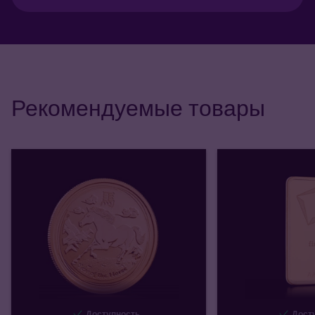
Рекомендуемые товары
Доступность
Досту