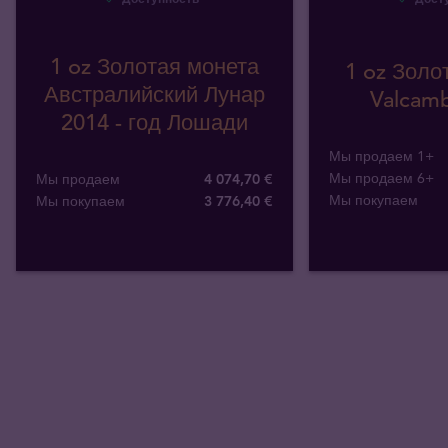
1 oz Золотая монета
1 oz Золо
Австралийский Лунар
Valcamb
2014 - год Лошади
Мы продаем 1+
Мы продаем 6+
Мы продаем
4 074,70 €
Мы покупаем
Мы покупаем
3 776
,
40
€