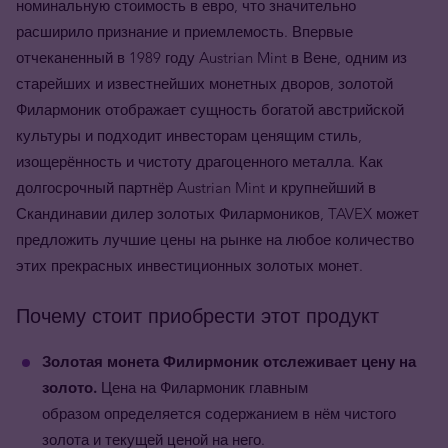
номинальную стоимость в евро, что значительно
расширило признание и приемлемость. Впервые
отчеканенный в 1989 году Austrian Mint в Вене, одним из
старейших и известнейших монетных дворов, золотой
Филармоник отображает сущность богатой австрийской
культуры и подходит инвесторам ценящим стиль,
изощерённость и чистоту драгоценного металла. Как
долгосрочный партнёр Austrian Mint и крупнейший в
Скандинавии дилер золотых Филармоников, TAVEX может
предложить лучшие цены на рынке на любое количество
этих прекрасных инвестиционных золотых монет.
Почему стоит приобрести этот продукт
Золотая монета
Филирмоник
отслеживает цену на
золото
.
Цена на Филармоник
главным
образом
определяется содержанием в нём
чистого
золота и текущей ценой на него.