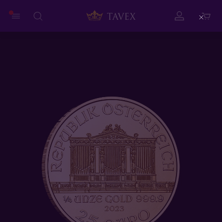
Close