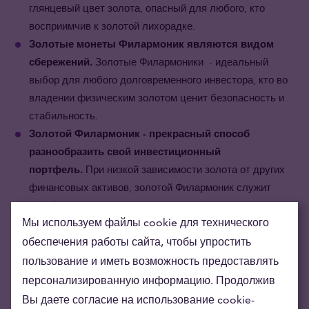
глянцевый цвет золота, опасный для любого, кто
восприимчив к золотой лихорадке.
Золотые монеты Филармоник являются видом
сбережений.
Золотые Филармоники - идеальный
выбор для любого долговременного инвестора, кто во
владении физическим золотом ценит безопасность и
стабильность.
Золотой Филармоник - прекрасный способ
разнообразить свой инвестиционный
портфель.
При низко
й
зависимости
золота от других
финансовых активов, золотой Филармоник служит
портфельным хеджированием против рыночных рисков.
Мы используем файлы cookie для технического
обеспечения работы сайта, чтобы упростить
пользование и иметь возможность предоставлять
персонализированную информацию. Продолжив
Вы даете согласие на использование cookie-