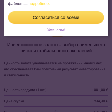
файлов —
подробнее.
Согласиться со всеми
Установки!
Инвестиционное золото – выбор наименьшего
риска и стабильности накоплений
Ценность золота увеличивается на протяжении многих лет,
что обеспечивает Вам позитивный результат инвестирования
и стабильность.
Ценность продукта (1 шт.)
1 081,00 €
Цена скупки
934,30 €