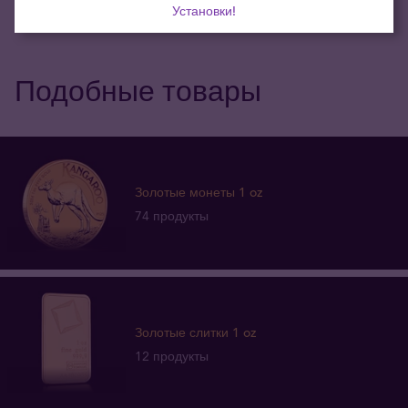
Установки!
Подобные товары
Золотые монеты 1 oz
74 продукты
Золотые слитки 1 oz
12 продукты