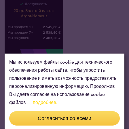
Доступность
20 гр. Золотой слиток
Argor-Heraeus
2 545,80 €
Мы продаем 1+
2 538,60 €
Мы продаем 7+
2 403
,
20
€
Мы покупаем
Мы используем файлы cookie для технического
обеспечения работы сайта, чтобы упростить
пользование и иметь возможность предоставлять
персонализированную информацию. Продолжив
Вы даете согласие на использование cookie-
Слитки данного веса подойдут как для подарка, так
файлов —
подробнее.
и для инвестирования.
Согласиться со всеми