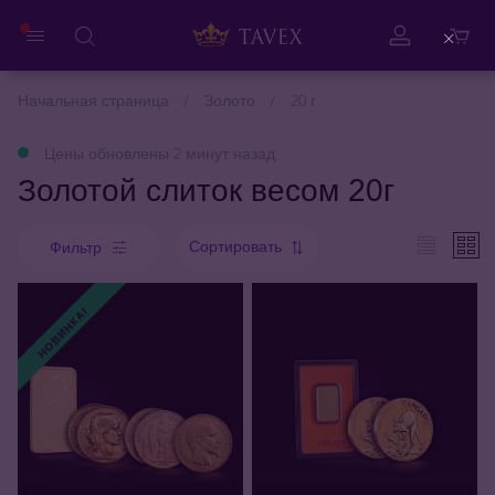
Close
Начальная страница
Золото
20 г
Цены обновлены 2 минут назад
Золотой слиток весом 20г
Сортировать
Фильтр
НОВИНКА!