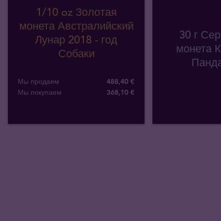
1/10 oz Золотая
монета Австралийский
30 г Се
Лунар 2018 - год
монета К
Собаки
Панда
Мы продаем
488,40 €
Мы покупаем
368
,
10
€