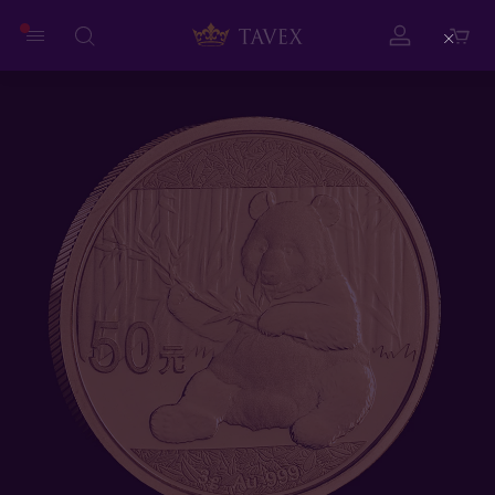
Close