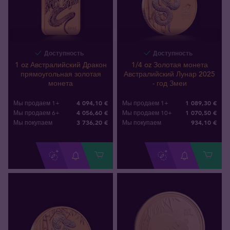
Доступность
Доступность
1 oz Австралийский Дракон
1/4 oz Золотая монета
прямоугольная золотая
Австралийский Лунар 2025
монета
- год Змеи
4 094,10 €
1 089,30 €
Мы продаем 1+
Мы продаем 1+
4 056,60 €
1 070,50 €
Мы продаем 6+
Мы продаем 10+
3 736
,
20
€
934
,
10
€
Мы покупаем
Мы покупаем