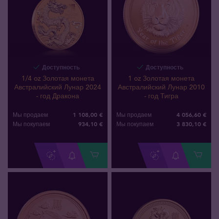
Доступность
Доступность
1/4 oz Золотая монета
1 oz Золотая монета
Австралийский Лунар 2024
Австралийский Лунар 2010
- год Дракона
- год Тигра
1 108,00 €
4 056,60 €
Мы продаем
Мы продаем
934
,
10
€
3 830
,
10
€
Мы покупаем
Мы покупаем