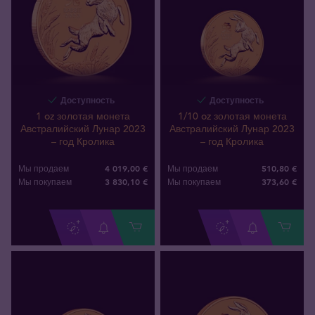
Доступность
Доступность
1 oz золотая монета
1/10 oz золотая монета
Австралийский Лунар 2023
Австралийский Лунар 2023
– год Кролика
– год Кролика
4 019,00 €
510,80 €
Мы продаем
Мы продаем
3 830
,
10
€
373
,
60
€
Мы покупаем
Мы покупаем