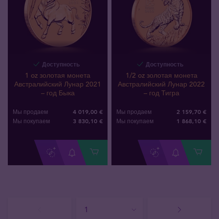
Доступность
Доступность
1 oz золотая монета
1/2 oz золотая монета
Австралийский Лунар 2021
Австралийский Лунар 2022
– год Быка
– год Тигра
4 019,00 €
2 159,70 €
Мы продаем
Мы продаем
3 830
,
10
€
1 868
,
10
€
Мы покупаем
Мы покупаем