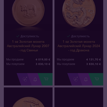
Доступность
Доступность
1 oz Золотая монета
1 oz Золотая монета
Австралийский Лунар 2007
Австралийский Лунар 2024
- год Свиньи
- год Дракона
4 019,00 €
4 131,70 €
Мы продаем
Мы продаем
3 830
,
10
€
3 830
,
10
€
Мы покупаем
Мы покупаем