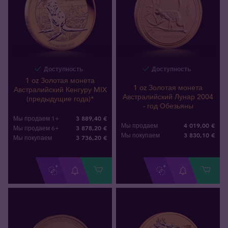
Доступность
Доступность
1 oz Золотая монета
1 oz Золотая монета
Австралийский Кенгуру MIX
Австралийский Лунар 2004
(предыдущие года)*
- год Обезьяны
3 889,40 €
Мы продаем 1+
4 019,00 €
Мы продаем
3 878,20 €
Мы продаем 6+
3 830
,
10
€
Мы покупаем
3 736
,
20
€
Мы покупаем