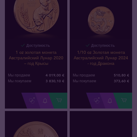
Доступность
Доступность
1 oz золотая монета
1/10 oz Золотая монета
Австралийский Лунар 2020
Австралийский Лунар 2024
– год Крысы
- год Дракона
4 019,00 €
510,80 €
Мы продаем
Мы продаем
3 830
,
10
€
373
,
60
€
Мы покупаем
Мы покупаем