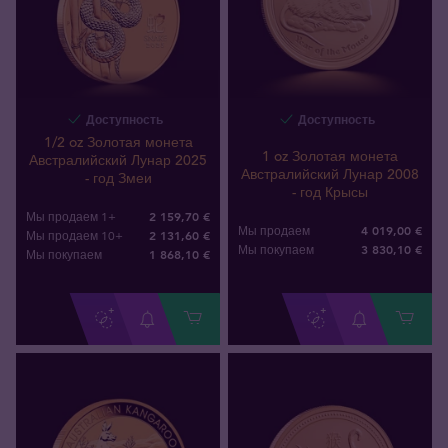
Доступность
Доступность
1/2 oz Золотая монета
1 oz Золотая монета
Австралийский Лунар 2025
Австралийский Лунар 2008
- год Змеи
- год Крысы
2 159,70 €
Мы продаем 1+
4 019,00 €
Мы продаем
2 131,60 €
Мы продаем 10+
3 830
,
10
€
Мы покупаем
1 868
,
10
€
Мы покупаем