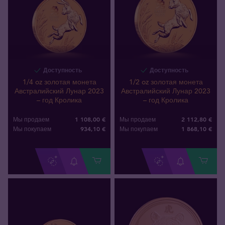
Доступность
Доступность
1/4 oz золотая монета
1/2 oz золотая монета
Австралийский Лунар 2023
Австралийский Лунар 2023
– год Кролика
– год Кролика
1 108,00 €
2 112,80 €
Мы продаем
Мы продаем
934
,
10
€
1 868
,
10
€
Мы покупаем
Мы покупаем