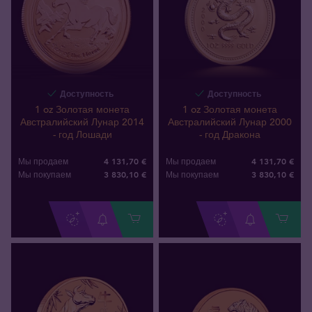
Доступность
Доступность
1 oz Золотая монета
1 oz Золотая монета
Австралийский Лунар 2014
Австралийский Лунар 2000
- год Лошади
- год Дракона
4 131,70 €
4 131,70 €
Мы продаем
Мы продаем
3 830
,
10
€
3 830
,
10
€
Мы покупаем
Мы покупаем