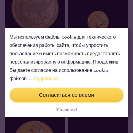
Мы используем файлы cookie для технического
Доступность
Доступность
обеспечения работы сайта, чтобы упростить
1 oz золотая монета
1/20 oz золотая монета
пользование и иметь возможность предоставлять
Австралийский Лунар 2019
Австралийский Лунар 2023
– год Свиньи
– год Кролика
персонализированную информацию. Продолжив
Вы даете согласие на использование cookie-
3 906,30 €
281,70 €
Мы продаем
Мы продаем
3 830
,
10
€
186
,
80
€
Мы покупаем
Мы покупаем
файлов —
подробнее.
Согласиться со всеми
Установки!