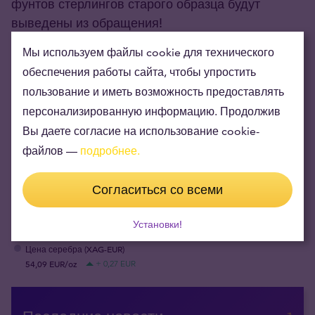
фунтов стерлингов старого образца будут
выведены из обращения!
01.05.2017
Мы используем файлы cookie для технического
обеспечения работы сайта, чтобы упростить
NB! Время работы филиалов Tavid 01.05.2017.
пользование и иметь возможность предоставлять
25.04.2017
персонализированную информацию. Продолжив
Вы даете согласие на использование cookie-
файлов —
подробнее.
Согласиться со всеми
Цена золота (XAU-EUR)
Установки!
3 698,35 EUR/oz
+ 5,45 EUR
Цена серебра (XAG-EUR)
54,09 EUR/oz
+ 0,27 EUR