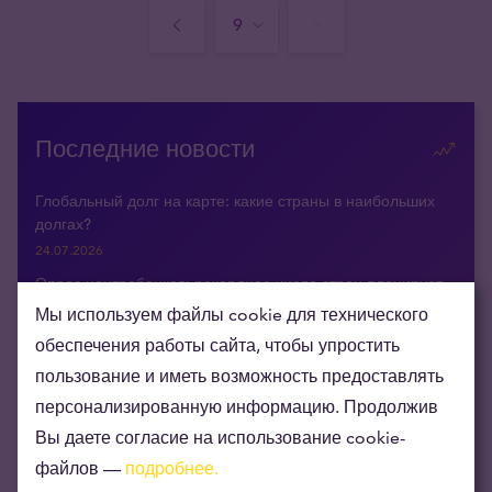
Последние новости
Глобальный долг на карте: какие страны в наибольших
долгах?
24.07.2026
Опрос центробанков: рекордное число стран планирует
увеличить золотые резервы
Мы используем файлы cookie для технического
30.06.2026
обеспечения работы сайта, чтобы упростить
Сингапур стремится стать мировым центром торговли
пользование и иметь возможность предоставлять
золотом
персонализированную информацию. Продолжив
18.06.2026
Вы даете согласие на использование cookie-
Goldman Sachs: спрос центральных банков может
файлов —
подробнее.
поднять цену золота на 20% в этом году