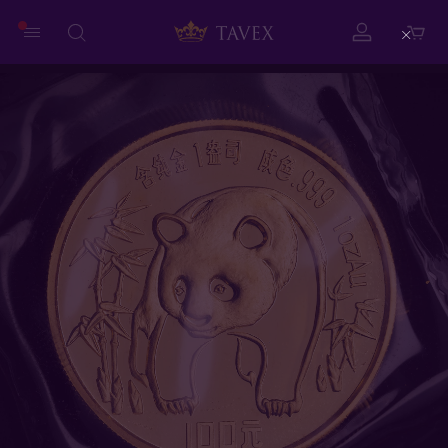
Close