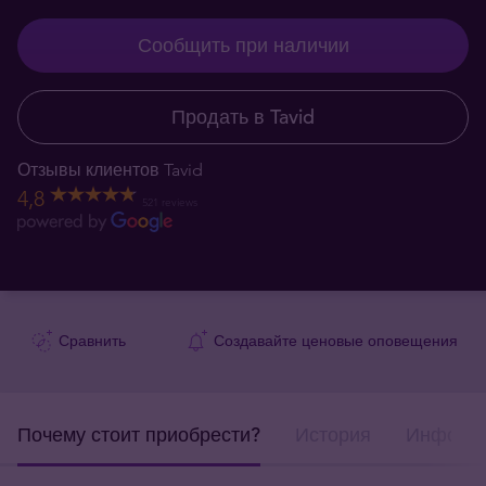
Сообщить при наличии
Продать в Tavid
Отзывы клиентов Tavid
4,8
521 reviews
Сравнить
Создавайте ценовые оповещения
Почему стоит приобрести?
История
Информа