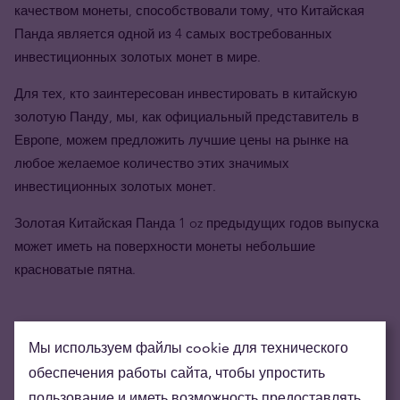
качеством монеты, способствовали тому, что Китайская
Панда является одной из 4 самых востребованных
инвестиционных золотых монет в мире.
Для тех, кто заинтересован инвестировать в китайскую
золотую Панду, мы
, как официальный представитель в
Европе, можем предложить лучшие цены на рынке на
любое желаемое количество этих значимых
инвестиционных золотых монет.
Золотая Китайская Панда 1 oz предыдущих годов выпуска
может иметь на поверхности монеты небольшие
красноватые пятна.
Мы используем файлы cookie для технического
обеспечения работы сайта, чтобы упростить
пользование и иметь возможность предоставлять