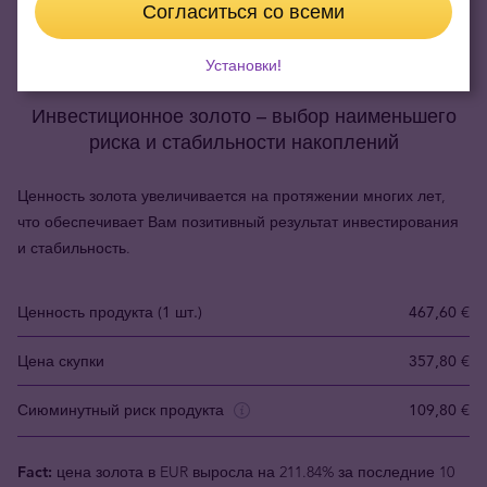
Согласиться со всеми
Установки!
Инвестиционное золото – выбор наименьшего
риска и стабильности накоплений
Ценность золота увеличивается на протяжении многих лет,
что обеспечивает Вам позитивный результат инвестирования
и стабильность.
Ценность продукта (1 шт.)
467,60 €
Цена скупки
357,80 €
Сиюминутный риск продукта
109,80 €
Fact:
цена золота в EUR выросла на 211.84% за последние 10