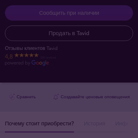
Сообщить при наличии
Продать в Tavid
Отзывы клиентов Tavid
4,8
520 reviews
Сравнить
Создавайте ценовые оповещения
Почему стоит приобрести?
История
Информа