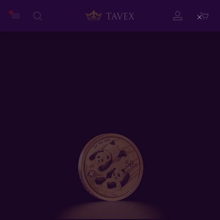
Close