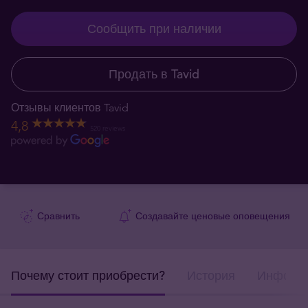
Сообщить при наличии
Продать в Tavid
Отзывы клиентов Tavid
4,8
520 reviews
Сравнить
Создавайте ценовые оповещения
Почему стоит приобрести?
История
Информа