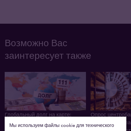
Возможно Вас
заинтересует также
Глобальный долг на карте:
Опрос центроба
какие страны в наибольших
число стран пла
Мы используем файлы cookie для технического
долгах?
увеличить золо