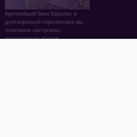
Крупнейший банк Европы: в
долгосрочной перспективе мы
позитивно настроены
относительно золота
24.04.2026
Тавид
Золото
Валюта
График
Новости
Тавид ID
Демо
Состояние миллиардеров
стремительно растет,
неравенство усиливается
08.04.2026