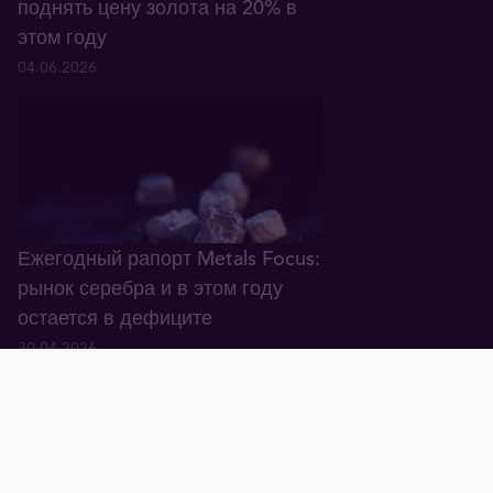
поднять цену золота на 20% в
этом году
04.06.2026
Ежегодный рапорт Metals Focus:
рынок серебра и в этом году
остается в дефиците
30.04.2026
Тавид
Золото
Валюта
График
Новости
Тавид ID
Демо