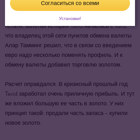
Согласиться со всеми
Цены – мировые
Установки!
Кстати, золотая история Tavid началась с того,
что владелец этой сети пунктов обмена валюты
Алар Тамминг решил, что в связи со введением
евро надо несколько поменять профиль. И к
обмену валюты добавил торговлю золотом.
Расчет оправдался. В кризисный прошлый год
Tavid заработал очень приличную прибыль. И тут
же вложил большую ее часть в золото. У них
принцип такой: продали часть запаса – купили
новое золото.