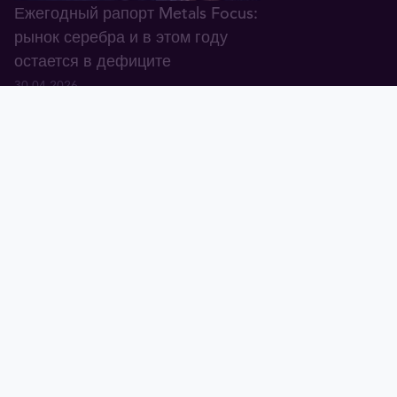
Ежегодный рапорт Metals Focus:
рынок серебра и в этом году
остается в дефиците
30.04.2026
Тавид
Золото
Валюта
График
Новости
Тавид ID
Демо
Крупнейший банк Европы: в
долгосрочной перспективе мы
позитивно настроены
относительно золота
24.04.2026