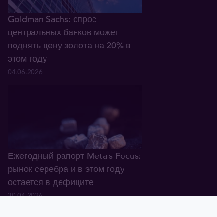
Goldman Sachs: спрос
центральных банков может
поднять цену золота на 20% в
этом году
04.06.2026
Ежегодный рапорт Metals Focus:
рынок серебра и в этом году
остается в дефиците
30.04.2026