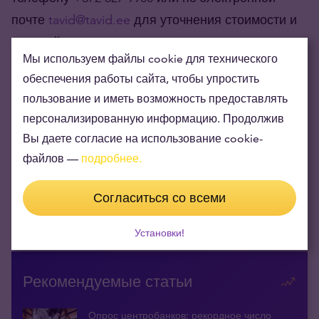
почте
tavid@tavid.ee
для уточнения стоимости и
условий доставки.
Мы используем файлы cookie для технического
обеспечения работы сайта, чтобы упростить
пользование и иметь возможность предоставлять
персонализированную информацию. Продолжив
Вы даете согласие на использование cookie-
файлов —
подробнее.
Цена золота (XAU-EUR)
3 750,45 EUR/oz
+ 74,25 EUR
Согласиться со всеми
Цена серебра (XAG-EUR)
54,75 EUR/oz
+ 1,63 EUR
Установки!
Рекомендуемые статьи
Опрос центробанков: рекордное число