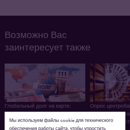
Возможно Вас
заинтересует также
Глобальный долг на карте:
Опрос центроба
какие страны в наибольших
число стран пла
Мы используем файлы cookie для технического
долгах?
увеличить золо
обеспечения работы сайта, чтобы упростить
24.07.2026
30.06.2026