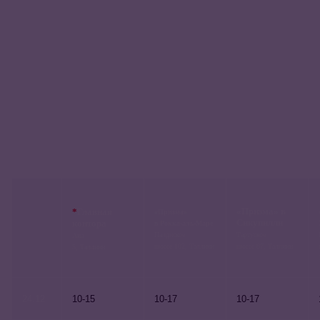
«Призма» в
*
Главная
«Призма»
Сикупилли
контора
в Рокка-аль-Маре
Палдиское
Тартуское
Аиа
шоссе 102, Таллинн
шоссе 87, Таллинн
5, Таллинн
24.12
10-15
10-17
10-17