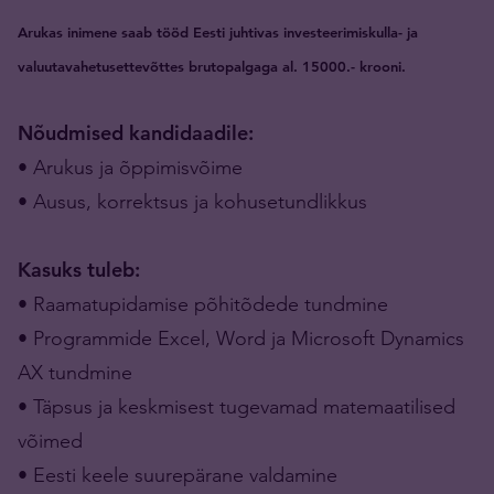
Arukas inimene saab tööd Eesti juhtivas investeerimiskulla- ja
valuutavahetusettevõttes brutopalgaga al. 15000.- krooni.
Nõudmised kandidaadile:
• Arukus ja õppimisvõime
• Ausus, korrektsus ja kohusetundlikkus
Kasuks tuleb:
• Raamatupidamise põhitõdede tundmine
• Programmide Excel, Word ja Microsoft Dynamics
AX tundmine
• Täpsus ja keskmisest tugevamad matemaatilised
võimed
• Eesti keele suurepärane valdamine