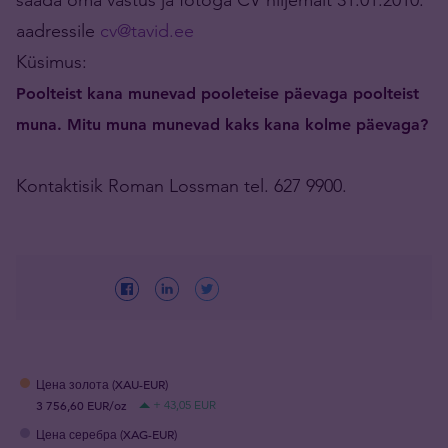
aadressile
cv@tavid.ee
Küsimus:
Poolteist kana munevad pooleteise päevaga poolteist
muna. Mitu muna munevad kaks kana kolme päevaga?
Kontaktisik Roman Lossman tel. 627 9900.
Цена золота (XAU-EUR)
3 756,60 EUR/oz
+ 43,05 EUR
Цена серебра (XAG-EUR)