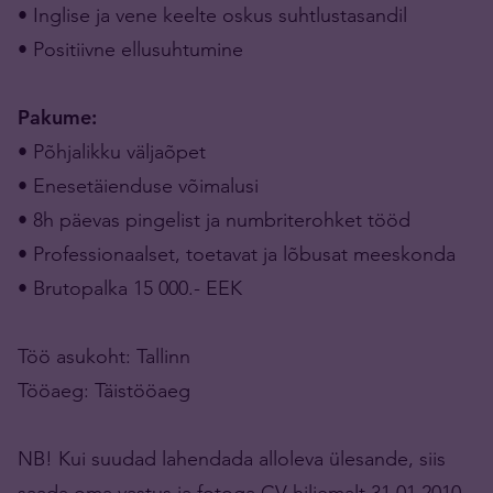
• Inglise ja vene keelte oskus suhtlustasandil
• Positiivne ellusuhtumine
Pakume:
• Põhjalikku väljaõpet
• Enesetäienduse võimalusi
• 8h päevas pingelist ja numbriterohket tööd
• Professionaalset, toetavat ja lõbusat meeskonda
• Brutopalka 15 000.- EEK
Töö asukoht: Tallinn
Tööaeg: Täistööaeg
NB! Kui suudad lahendada alloleva ülesande, siis
saada oma vastus ja fotoga CV hiljemalt 31.01.2010.