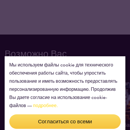
Возможно Вас
заинтересует также
Мы используем файлы cookie для технического
обеспечения работы сайта, чтобы упростить
пользование и иметь возможность предоставлять
персонализированную информацию. Продолжив
Вы даете согласие на использование cookie-
файлов —
подробнее.
Согласиться со всеми
Глобальный долг на карте:
Опрос центроба