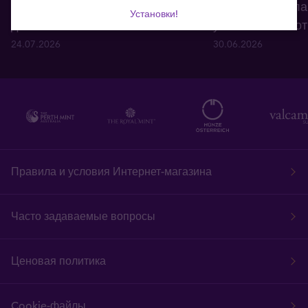
какие страны в наибольших
число стран пла
Установки!
долгах?
увеличить золо
24.07.2026
30.06.2026
Правила и условия Интернет-магазина
Часто задаваемые вопросы
Ценовая политика
Cookie-файлы