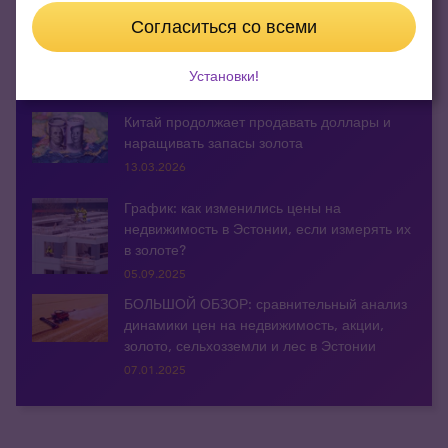
30.06.2026
Согласиться со всеми
Ежегодный рапорт Metals Focus: рынок
серебра и в этом году остается в дефиците
Установки!
30.04.2026
Китай продолжает продавать доллары и
наращивать запасы золота
13.03.2026
График: как изменились цены на
недвижимость в Эстонии, если измерять их
в золоте?
05.09.2025
БОЛЬШОЙ ОБЗОР: сравнительный анализ
динамики цен на недвижимость, акции,
золото, сельхозземли и лес в Эстонии
07.01.2025