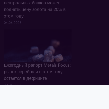
центральных банков может
поднять цену золота на 20% в
этом году
04.06.2026
Ежегодный рапорт Metals Focus:
рынок серебра и в этом году
остается в дефиците
30.04.2026
Тавид
Золото
Валюта
График
Новости
Тавид ID
Демо