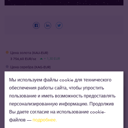
Цена золота (XAU-EUR)
3 756,60 EUR/oz
+ 1,30 EUR
Цена серебра (XAG-EUR)
54,99 EUR/oz
+ 0,07 EUR
Мы используем файлы cookie для технического
обеспечения работы сайта, чтобы упростить
пользование и иметь возможность предоставлять
Рекомендуемые статьи
персонализированную информацию. Продолжив
Опрос центробанков: рекордное число
Вы даете согласие на использование cookie-
стран планирует увеличить золотые
файлов —
подробнее.
резервы