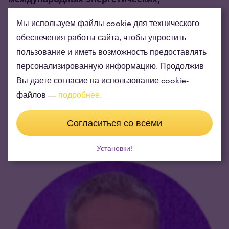
технологических и финансовых рынков вряд
Мы используем файлы cookie для технического
ли прекратится, то вполне вероятно, что
обеспечения работы сайта, чтобы упростить
Кремль и в будущем продолжит
пользование и иметь возможность предоставлять
использовать добычу и накопление золота в
персонализированную информацию. Продолжив
форсированном темпе в качестве важного
Вы даете согласие на использование cookie-
элемента своей политики дистанцирования
файлов —
подробнее.
себя от западных финансовых рынков.
Согласиться со всеми
Установки!