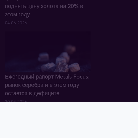
поднять цену золота на 20% в
этом году
04.06.2026
Ежегодный рапорт Metals Focus:
рынок серебра и в этом году
остается в дефиците
30.04.2026
Тавид
Золото
Валюта
График
Новости
Тавид ID
Демо