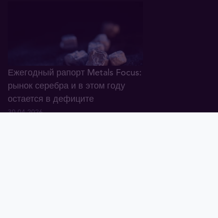
Ежегодный рапорт Metals Focus:
рынок серебра и в этом году
остается в дефиците
30.04.2026
Тавид
Золото
Валюта
График
Новости
Тавид ID
Демо
Крупнейший банк Европы: в
долгосрочной перспективе мы