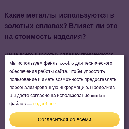
Какие металлы используются в
золотых сплавах? Влияет ли это
на стоимость изделия?
Чаще всего в золотых сплавах применяются
медь, серебро, цинк, платина, палладий, никель,
Мы используем файлы cookie для технического
обеспечения работы сайта, чтобы упростить
хром и марганец. Также могут использоваться
пользование и иметь возможность предоставлять
иридий, титан и вольфрам.
персонализированную информацию. Продолжив
*Никель в ювелирных изделиях используется
Вы даете согласие на использование cookie-
все реже, так как у многих людей он вызывает
файлов —
подробнее.
аллергическую реакцию.
Согласиться со всеми
В чистом виде золото имеет желтоватый