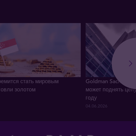
ремится стать мировым
Goldman Sachs: сп
говли золотом
может поднять цену
году
04.06.2026