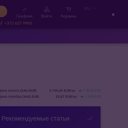
RU
Графики
Войти
Корзина
Close
+372 627 9900
Цена золота (XAU-EUR)
3 745,65 EUR/oz
+ 46,85 EUR
Цена серебра (XAG-EUR)
55,87 EUR/oz
+ 2,28 EUR
Рекомендуемые статьи