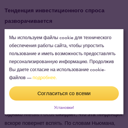
Тенденция инвестиционного спроса
разворачивается
Инвестиционный спрос на серебро сильно
Мы используем файлы cookie для технического
обеспечения работы сайта, чтобы упростить
пострадал – это одна из причин, почему цена
пользование и иметь возможность предоставлять
серебра уступала цене золота в последние
персонализированную информацию. Продолжив
годы. В 2023 году инвестиционный спрос упал на
Вы даете согласие на использование cookie-
28 процентов, до 243,1 миллиона унций. В этом
файлов —
подробнее.
году инвестиционный спрос должен упасть еще
на 13 процентов, достигнув 212 миллионов
Согласиться со всеми
унций.
Установки!
Однако Metals Focus ожидает, что эта тенденция
вскоре повернет вспять. По словам Ньюмана,