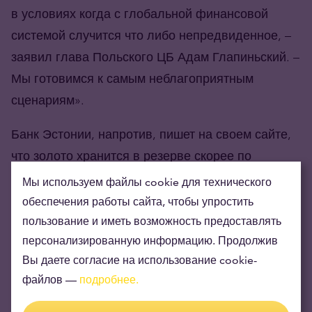
в условиях когда с глобальной финансовой
системой случится что либо непредвиденное, –
заявил глава Польского ЦБ Адам Глапиньский. –
Мы готовимся к самым неблагоприятным
сценариям».
Банк Эстонии, напротив, пишет на своем сайте,
что золото хранится в резерве скорее по
«историческим», чем по финансовым причинам.
Мы используем файлы cookie для технического
обеспечения работы сайта, чтобы упростить
пользование и иметь возможность предоставлять
персонализированную информацию. Продолжив
Запасы Латвии, Литвы и
Вы даете согласие на использование cookie-
Швеции остались
файлов —
подробнее.
неизменными