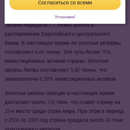
Согласиться со всеми
В 2014 году, в рамках присоединения к еврозоне,
Установки!
Латвия передала 1,1 тонны золота в
распоряжение Европейского центрального
банка. В настоящее время ее золотые резервы
составляют 6,66 тонны. Это чуть более 10%
инвестиционных активов страны. Золотые
запасы Литвы составляют 5,82 тонны, что
эквивалентно 6,58% инвестиционных активов.
Золотые запасы Швеции в настоящее время
достигают около 126 тонн, что ставит страну на
33-е место среди стран мира. При этом в период
с 2005 по 2009 год страна продала около 60 тонн
драгоценного металла.