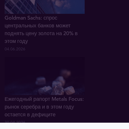
Goldman Sachs: спрос
центральных банков может
поднять цену золота на 20% в
этом году
04.06.2026
Ежегодный рапорт Metals Focus:
рынок серебра и в этом году
остается в дефиците
30.04.2026