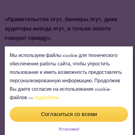
«Правительства лгут, банкиры лгут, даже
аудиторы иногда лгут, и только золото
говорит правду».
Мы используем файлы cookie для технического
обеспечения работы сайта, чтобы упростить
пользование и иметь возможность предоставлять
персонализированную информацию. Продолжив
Вы даете согласие на использование cookie-
файлов —
подробнее.
Цена золота (XAU-EUR)
3 756,60 EUR/oz
+ 76,65 EUR
Цена серебра (XAG-EUR)
Согласиться со всеми
54,99 EUR/oz
+ 1,60 EUR
Установки!