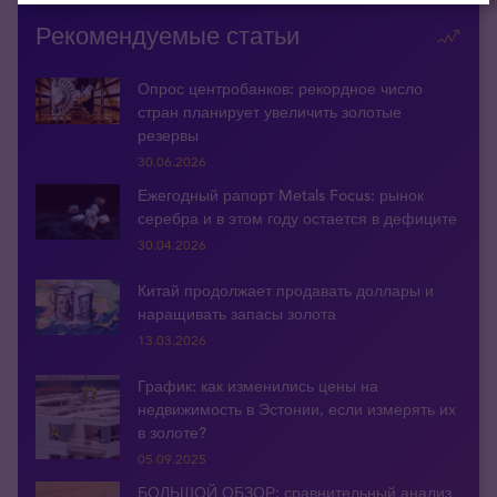
Рекомендуемые статьи
Опрос центробанков: рекордное число
стран планирует увеличить золотые
резервы
30.06.2026
Ежегодный рапорт Metals Focus: рынок
серебра и в этом году остается в дефиците
30.04.2026
Китай продолжает продавать доллары и
наращивать запасы золота
13.03.2026
График: как изменились цены на
недвижимость в Эстонии, если измерять их
в золоте?
05.09.2025
БОЛЬШОЙ ОБЗОР: сравнительный анализ