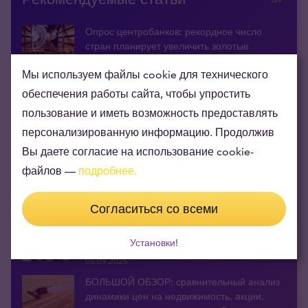
Опрос центробанков: рекордное число
стран планирует увеличить золотые
резервы
Мы используем файлы cookie для технического
30.06.2026
обеспечения работы сайта, чтобы упростить
Ежегодный рапорт Metals Focus: рынок
серебра и в этом году остается в дефиците
пользование и иметь возможность предоставлять
30.04.2026
персонализированную информацию. Продолжив
Вы даете согласие на использование cookie-
Китай продолжает продавать доллары и
файлов —
подробнее.
наращивать запасы золота
13.03.2026
Согласиться со всеми
График: как изменились цены на
недвижимость в Эстонии, если измерять их
Установки!
в золоте?
05.09.2025
БОЛЬШОЙ ОБЗОР: сравнительный анализ
динамики цен на недвижимость, акции,