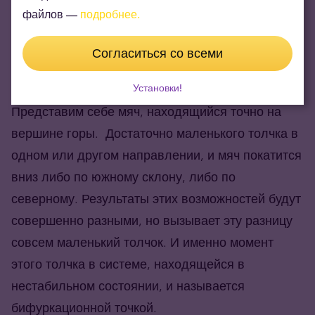
развиваться либо одна, либо другая
файлов —
подробнее.
последовательность событий, конечные
результаты которых так же далеки друг от друга,
Согласиться со всеми
как небо и земля.
Установки!
Представим себе мяч, находящийся точно на
вершине горы. Достаточно маленького толчка в
одном или другом направлении, и мяч покатится
вниз либо по южному склону, либо по
северному. Результаты этих возможностей будут
совершенно разными, но вызывает эту разницу
совсем маленький толчок. И именно момент
этого толчка в системе, находящейся в
нестабильном состоянии, и называется
бифуркационной точкой.