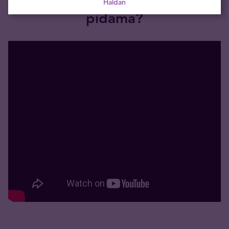
Haldan
pidama?