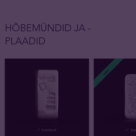
HÕBEMÜNDID JA -
PLAADID
UUS!
Saadaval
Saa