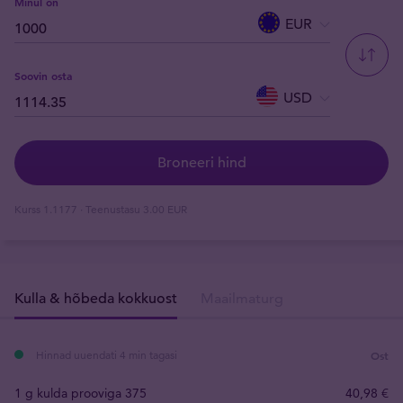
Minul on
EUR
Soovin osta
USD
Broneeri hind
Kurss
1.1177
· Teenustasu
3.00 EUR
Kulla & hõbeda kokkuost
Maailmaturg
Hinnad uuendati 4 min tagasi
Ost
1 g kulda prooviga 375
40
,
98
€