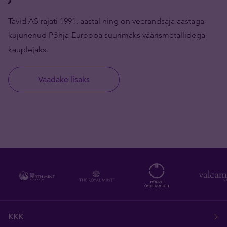
Tavid AS rajati 1991. aastal ning on veerandsaja aastaga
kujunenud Põhja-Euroopa suurimaks väärismetallidega
kauplejaks.
Vaadake lisaks
KKK