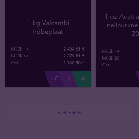
1 oz Austra
1 kg Valcambi
nelinurkn
hõbeplaat
20
Müük 1+
2 404,61 €
Müük 1+
Müük 6+
2 379,81 €
Müük 20+
Ost
1 748
,
90
€
Ost
Veel tooteid