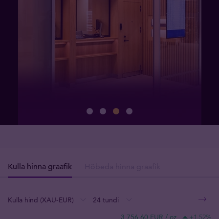
Kulla hinna graafik
Hõbeda hinna graafik
:
:
:
3 756,60 EUR / oz
+1.52
%