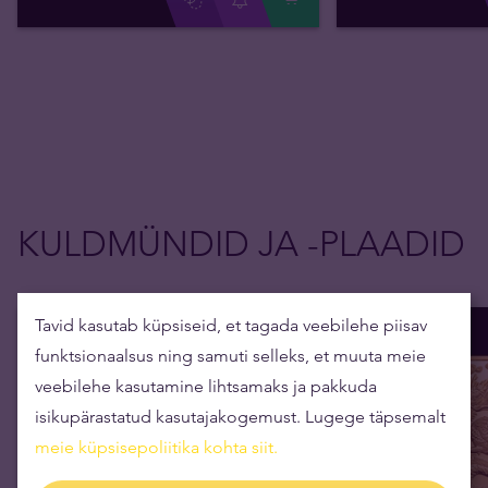
KULDMÜNDID JA -PLAADID
Tavid kasutab küpsiseid, et tagada veebilehe piisav
funktsionaalsus ning samuti selleks, et muuta meie
veebilehe kasutamine lihtsamaks ja pakkuda
isikupärastatud kasutajakogemust. Lugege täpsemalt
meie küpsisepoliitika kohta siit
.