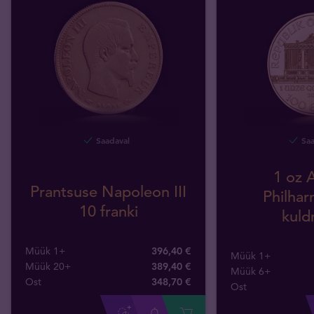
Saadaval
Saa
1 oz A
Prantsuse Napoleon III
Philhar
10 franki
kuld
Müük 1+
396,40 €
Müük 1+
Müük 20+
389,40 €
Müük 6+
Ost
348
,
70
€
Ost