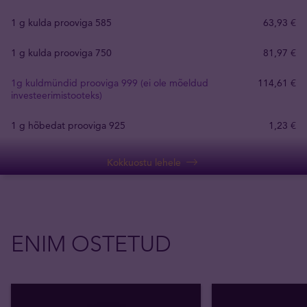
1 g kulda prooviga 585
63
,
93
€
1 g kulda prooviga 750
81
,
97
€
1g kuldmündid prooviga 999 (ei ole mõeldud
114
,
61
€
investeerimistooteks)
1 g hõbedat prooviga 925
1
,
23
€
Kokkuostu lehele
ENIM OSTETUD