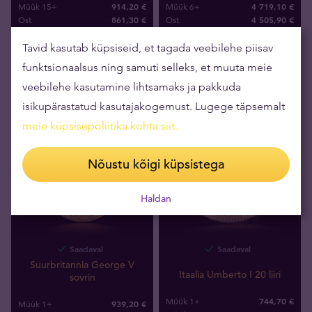
914,20 €
4 719,10 €
Müük 15+
Müük 6+
861
,
30
€
4 505
,
90
€
Ost
Ost
Tavid kasutab küpsiseid, et tagada veebilehe piisav
funktsionaalsus ning samuti selleks, et muuta meie
veebilehe kasutamine lihtsamaks ja pakkuda
isikupärastatud kasutajakogemust. Lugege täpsemalt
meie küpsisepoliitika kohta siit
.
Nõustu kõigi küpsistega
Haldan
Saadaval
Saadaval
Suurbritannia George V
Itaalia Umberto I 20 liiri
sovrin
744,70 €
Müük 1+
939,20 €
Müük 1+