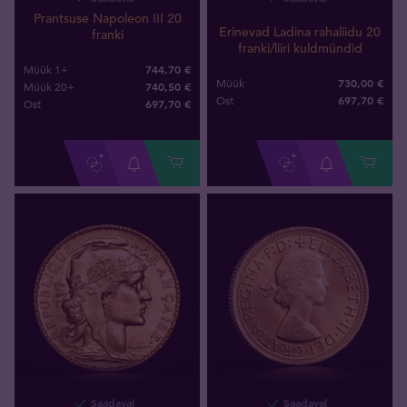
Prantsuse Napoleon III 20
Erinevad Ladina rahaliidu 20
franki
franki/liiri kuldmündid
744,70 €
Müük 1+
730,00 €
Müük
740,50 €
Müük 20+
697
,
70
€
Ost
697
,
70
€
Ost
Saadaval
Saadaval