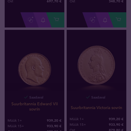
697
,
70
€
348
,
70
€
Ost
Ost
Saadaval
Saadaval
Suurbritannia Edward VII
Suurbritannia Victoria sovrin
sovrin
939,20 €
Müük 1+
939,20 €
Müük 1+
933,90 €
Müük 15+
933,90 €
Müük 15+
879
,
80
€
Ost