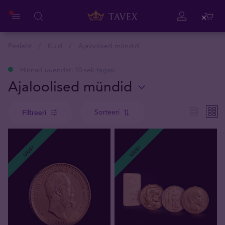
Close
Pealeht
Kuld
Ajaloolised mündid
Hinnad uuendati 10 sek tagasi
Ajaloolised mündid
Sorteeri
Filtreeri
UUS!
UUS!