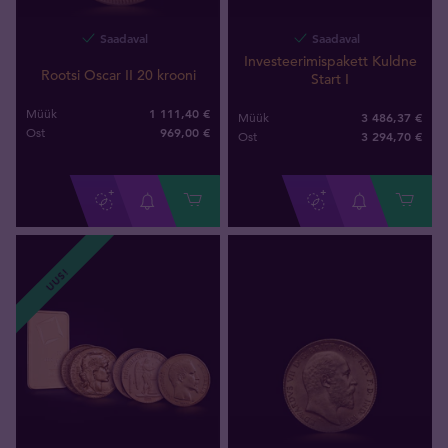
Saadaval
Saadaval
Investeerimispakett Kuldne
Rootsi Oscar II 20 krooni
Start I
1 111,40 €
Müük
3 486,37 €
Müük
969
,
00
€
Ost
3 294
,
70
€
Ost
UUS!