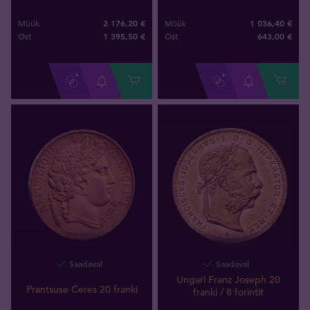
2 176,20 €
1 036,40 €
Müük
Müük
1 395
,
50
€
643
,
00
€
Ost
Ost
Saadaval
Saadaval
Ungari Franz Joseph 20
Prantsuse Ceres 20 franki
franki / 8 forintit