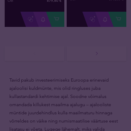
879
,
80
€
Ost
Tavid pakub investeerimiseks Euroopa erinevaid
ajaloolisi kuldmünte, mis olid ringluses juba
kullastandardi kehtimise ajal. Soodne võimalus
omandada killukest maailma ajalugu – ajalooliste
müntide juurdehindlus kulla maailmaturu hinnaga
võrreldes on väike ning numismaatilise väärtuse eest
lisatasu ei võeta. Lugege lähemalt, miks valida