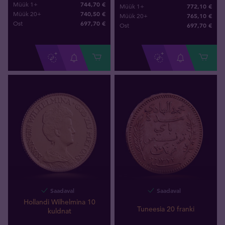
744,70 €
Müük 1+
772,10 €
Müük 1+
740,50 €
Müük 20+
765,10 €
Müük 20+
697
,
70
€
Ost
697
,
70
€
Ost
Saadaval
Saadaval
Hollandi Wilhelmina 10
Tuneesia 20 franki
kuldnat