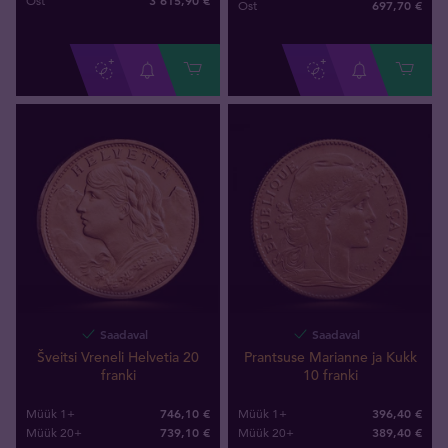
Ost
697
,
70
€
Ost
Saadaval
Saadaval
Šveitsi Vreneli Helvetia 20
Prantsuse Marianne ja Kukk
franki
10 franki
746,10 €
396,40 €
Müük 1+
Müük 1+
739,10 €
389,40 €
Müük 20+
Müük 20+