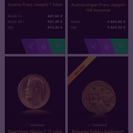
Austria Franz Josephi 1 tukat
Austria-Ungari Franz Josephi
100 koroonat
461,60 €
Müük 1+
3 869,80 €
457,40 €
Müük
Müük 20+
3 663
,
30
€
413
,
30
€
Ost
Ost
ERILINE!
Saadaval
Saadaval
Tsaari-Vene Nikolai II 15 rubla
Bütsantsi Solidus kuldmünt*