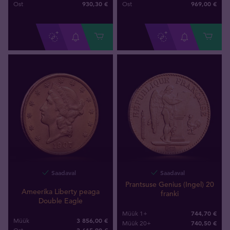
930
,
30
€
969
,
00
€
Ost
Ost
Saadaval
Saadaval
Prantsuse Genius (Ingel) 20
Ameerika Liberty peaga
franki
Double Eagle
744,70 €
Müük 1+
3 856,00 €
Müük
740,50 €
Müük 20+
3 615
,
90
€