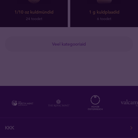
1/10 oz kuldmündid
1 g kuldplaadid
24 toodet
6 toodet
Veel kategooriaid
KKK