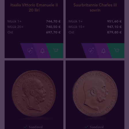
Itaalia Vittorio Emanuele II
Suurbritannia Charles III
20 liiri
sovrin
744,70 €
951,60 €
Müük 1+
Müük 1+
740,50 €
947,10 €
Müük 20+
Müük 15+
697
,
70
€
879
,
80
€
Ost
Ost
Saadaval
Saadaval