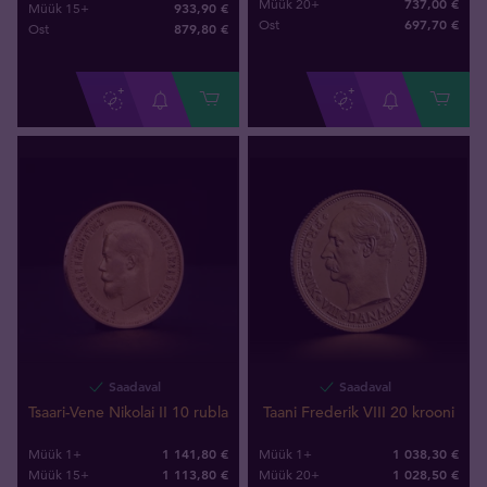
737,00 €
Müük 20+
933,90 €
Müük 15+
697
,
70
€
Ost
879
,
80
€
Ost
Saadaval
Saadaval
Tsaari-Vene Nikolai II 10 rubla
Taani Frederik VIII 20 krooni
1 141,80 €
1 038,30 €
Müük 1+
Müük 1+
1 113,80 €
1 028,50 €
Müük 15+
Müük 20+