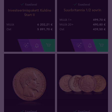
Saadaval
Saadaval
Suurbritannia 1/2 sovrin
Investeerimispakett Kuldne
Start II
499,70 €
Müük 1+
6 202,21 €
490,80 €
Müük
Müük 20+
5 891
,
70
€
439
,
50
€
Ost
Ost
Saadaval
Saadaval