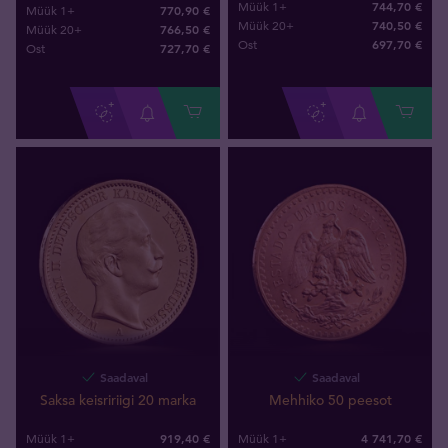
744,70 €
Müük 1+
770,90 €
Müük 1+
740,50 €
Müük 20+
766,50 €
Müük 20+
697
,
70
€
Ost
727
,
70
€
Ost
Saadaval
Saadaval
Saksa keisririigi 20 marka
Mehhiko 50 peesot
919,40 €
4 741,70 €
Müük 1+
Müük 1+