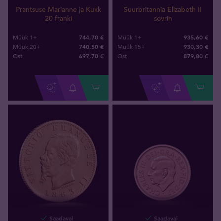
Prantsuse Marianne ja Kukk
Suurbritannia Elizabeth II
20 franki
sovrin
744,70 €
935,60 €
Müük 1+
Müük 1+
740,50 €
930,30 €
Müük 20+
Müük 15+
697
,
70
€
879
,
80
€
Ost
Ost
Saadaval
Saadaval