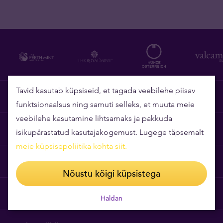
Tavid kasutab küpsiseid, et tagada veebilehe piisav
KKK
funktsionaalsus ning samuti selleks, et muuta meie
veebilehe kasutamine lihtsamaks ja pakkuda
Veebipoe üldtingimused
isikupärastatud kasutajakogemust. Lugege täpsemalt
meie küpsisepoliitika kohta siit
.
Hinnapoliitika
Nõustu kõigi küpsistega
Andmekaitsetingimused
Haldan