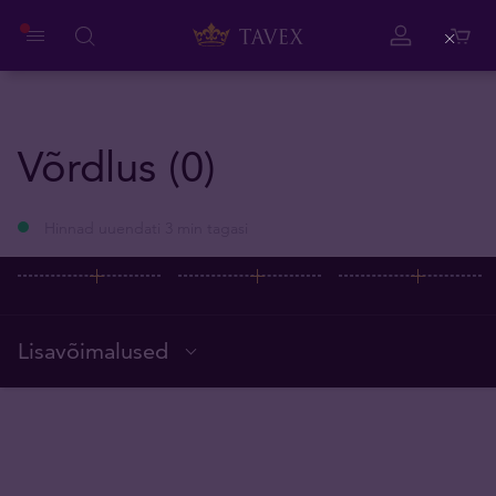
Close
Võrdlus (0)
Hinnad uuendati 3 min tagasi
Lisavõimalused