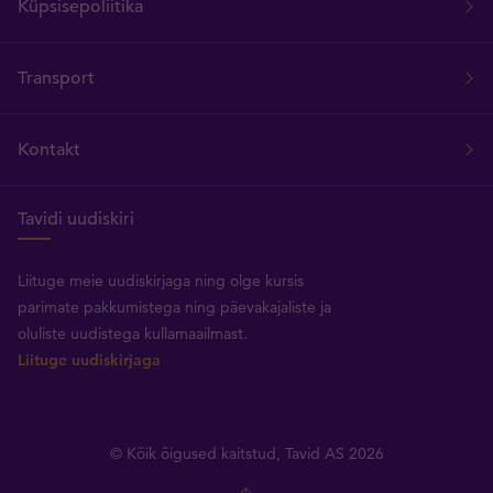
Küpsisepoliitika
Transport
Kontakt
Tavidi uudiskiri
Liituge meie uudiskirjaga ning olge kursis
parimate pakkumistega ning päevakajaliste ja
oluliste uudistega kullamaailmast.
Liituge uudiskirjaga
© Kõik õigused kaitstud, Tavid AS 2026