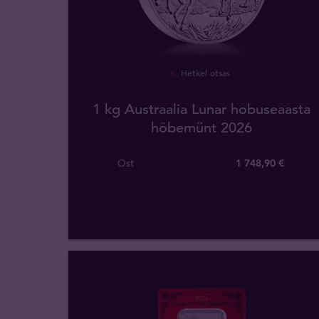
Hetkel otsas
1 kg Austraalia Lunar hobuseaasta
hõbemünt 2026
Ost
1 748
,
90
€