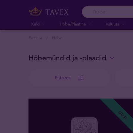
Kuld
Hõbe/Plaatina
Valuuta
Pealeht
Hõbe
Hõbemündid ja -plaadid
Filtreeri
UUS!