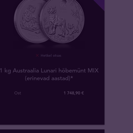
Hetkel otsas
1 kg Austraalia Lunari hõbemünt MIX
(erinevad aastad)*
Ost
1 748
,
90
€