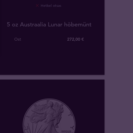
Hetkel otsas
5 oz Austraalia Lunar hõbemünt
Ost
272
,
00
€