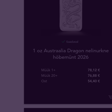
Saadaval
1 oz Austraalia Dragon nelinurkne
hõbemünt 2026
Müük 1+
78,12 €
Müük 20+
76,88 €
Ost
54
,
40
€