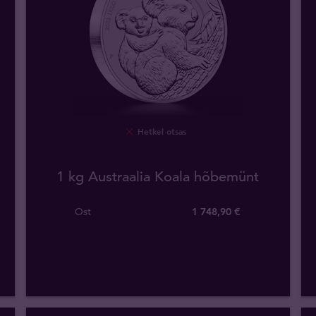
Hetkel otsas
1 kg Austraalia Koala hõbemünt
Ost
1 748
,
90
€