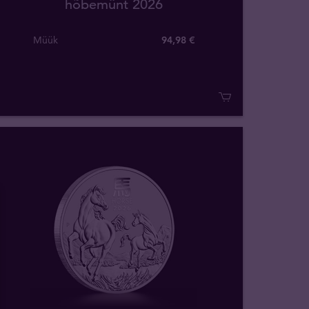
hõbemünt 2026
Müük
94,98 €