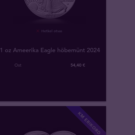
Hetkel otsas
1 oz Ameerika Eagle hõbemünt 2024
Ost
54
,
40
€
KM ERIKORD