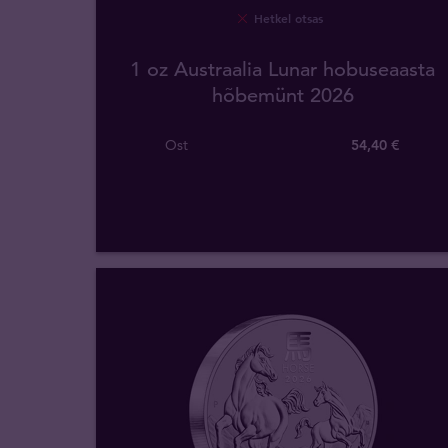
Hetkel otsas
1 oz Austraalia Lunar hobuseaasta
hõbemünt 2026
Ost
54
,
40
€