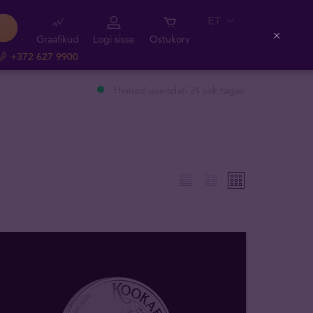
ET
Graafikud
Logi sisse
Ostukorv
Close
+372 627 9900
Hinnad uuendati 24 sek tagasi