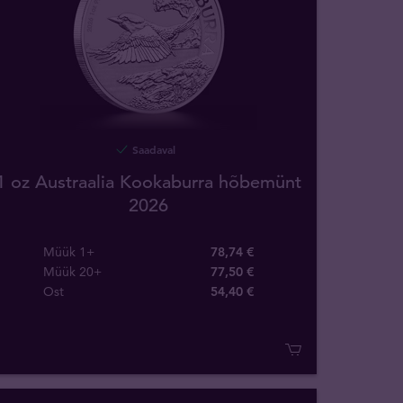
Saadaval
1 oz Austraalia Kookaburra hõbemünt
2026
Müük 1+
78,74 €
Müük 20+
77,50 €
Ost
54
,
40
€