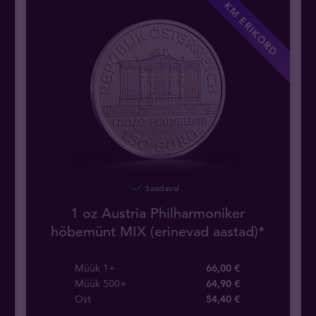
KM ERIKORD
Saadaval
1 oz Austria Philharmoniker
hõbemünt MIX (erinevad aastad)*
Müük 1+
66,00 €
Müük 500+
64,90 €
Ost
54
,
40
€