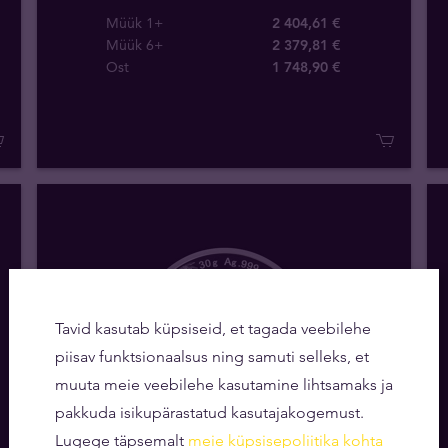
Müük 1+
2 404,61 €
Müük 6+
2 379,81 €
Ost
1 748
,
90
€
Tavid kasutab küpsiseid, et tagada veebilehe
piisav funktsionaalsus ning samuti selleks, et
muuta meie veebilehe kasutamine lihtsamaks ja
pakkuda isikupärastatud kasutajakogemust.
Lugege täpsemalt
meie küpsisepoliitika kohta