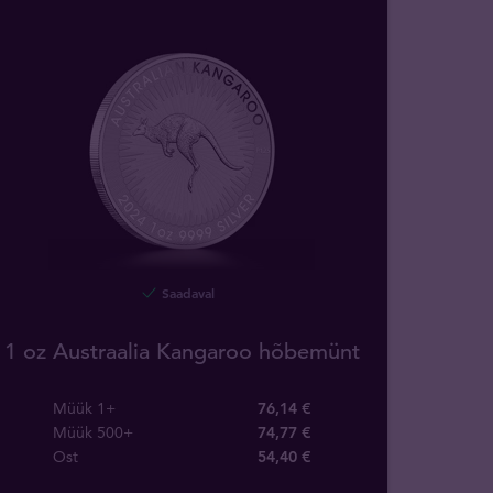
Saadaval
1 oz Austraalia Kangaroo hõbemünt
Müük 1+
76,14 €
Müük 500+
74,77 €
Ost
54
,
40
€