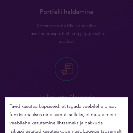
Portfelli haldamine
Koostage oma isiklik turvaline
investeerimisportfell ning jälgige selle
tootlust.
Tellimuste ülevaade
Tavid kasutab küpsiseid, et tagada veebilehe piisav
Mugav ligipääs kõigile tellimustele ning ühe
funktsionaalsus ning samuti selleks, et muuta meie
klõpsuga kordustellimuse tegemine.
veebilehe kasutamine lihtsamaks ja pakkuda
isikupärastatud kasutajakogemust. Lugege täpsemalt