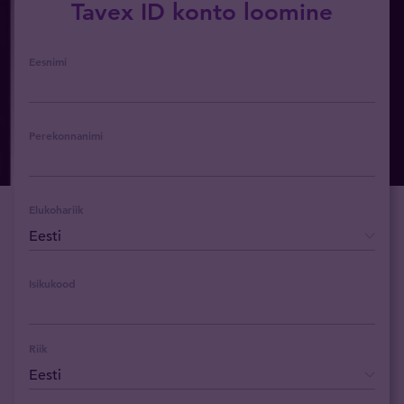
Tavex ID konto loomine
Eesnimi
Perekonnanimi
Elukohariik
Isikukood
Riik