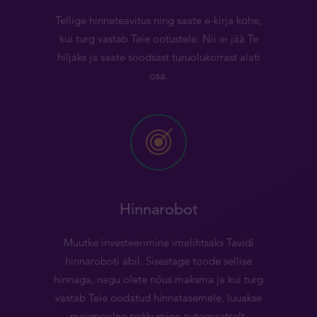
Tellige hinnateavitus ning saate e-kirja kohe,
kui turg vastab Teie ootustele. Nii ei jää Te
hiljaks ja saate soodsast turuolukorrast alati
osa.
Hinnarobot
Muutke investeerimine imelihtsaks Tavidi
hinnaroboti abil. Sisestage toode sellise
hinnaga, nagu olete nõus maksma ja kui turg
vastab Teie oodatud hinnatasemele, luuakse
meiepoolne pakkumine automaatselt.