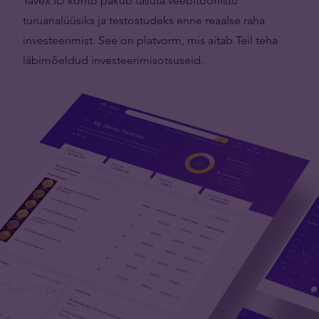
Tavex ID konto pakub tasuta veebitööriistu
turuanalüüsiks ja testostudeks enne reaalse raha
investeerimist. See on platvorm, mis aitab Teil teha
läbimõeldud investeerimisotsuseid.