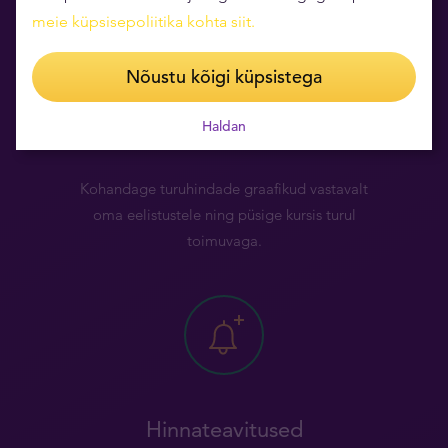
meie küpsisepoliitika kohta siit
.
Nõustu kõigi küpsistega
Haldan
Graafikute kohandamine
Kohandage turuhindade graafikud vastavalt
oma eelistustele ning püsige kursis turul
toimuvaga.
Hinnateavitused