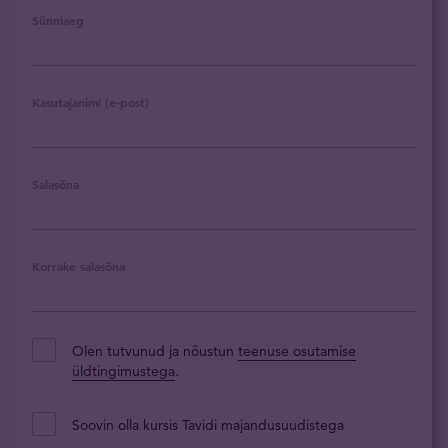
Sünniaeg
Kasutajanimi (e-post)
Salasõna
Korrake salasõna
Olen tutvunud ja nõustun
teenuse osutamise
üldtingimustega
.
Soovin olla kursis Tavidi majandusuudistega