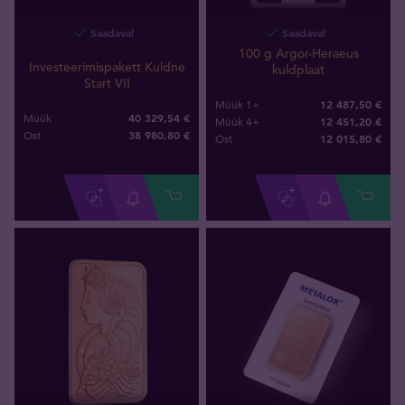
Saadaval
Saadaval
100 g Argor-Heraeus
Investeerimispakett Kuldne
kuldplaat
Start VII
12 487,50 €
Müük 1+
40 329,54 €
Müük
12 451,20 €
Müük 4+
38 980
,
80
€
Ost
12 015
,
80
€
Ost