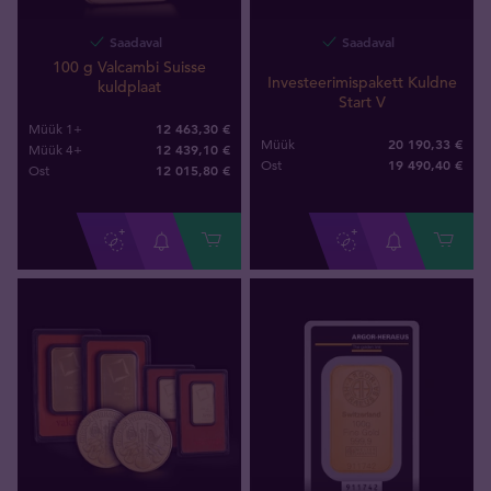
Saadaval
Saadaval
100 g Valcambi Suisse
Investeerimispakett Kuldne
kuldplaat
Start V
12 463,30 €
Müük 1+
20 190,33 €
Müük
12 439,10 €
Müük 4+
19 490
,
40
€
Ost
12 015
,
80
€
Ost