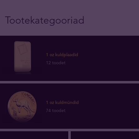
Tootekategooriad
1 oz kuldplaadid
12 toodet
1 oz kuldmündid
74 toodet