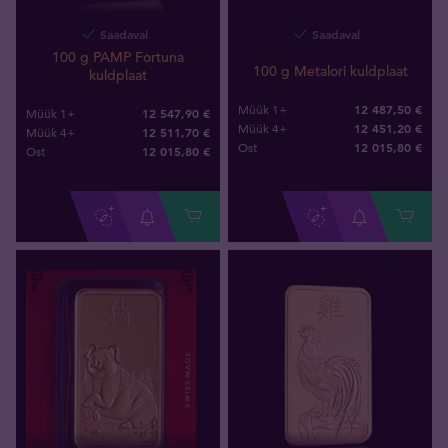
Saadaval
Saadaval
100 g PAMP Fortuna
100 g Metalori kuldplaat
kuldplaat
12 487,50 €
Müük 1+
12 547,90 €
Müük 1+
12 451,20 €
Müük 4+
12 511,70 €
Müük 4+
12 015
,
80
€
Ost
12 015
,
80
€
Ost