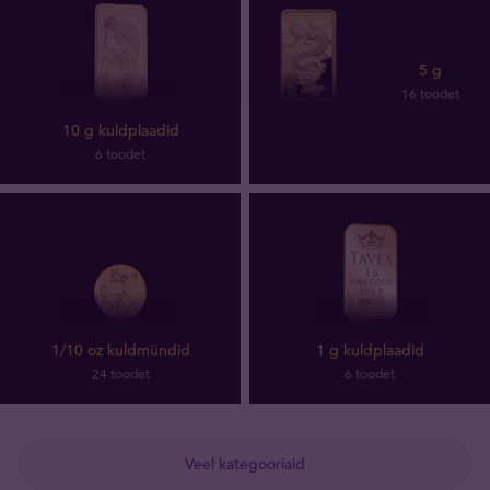
5 g
16 toodet
10 g kuldplaadid
6 toodet
1/10 oz kuldmündid
1 g kuldplaadid
24 toodet
6 toodet
Veel kategooriaid