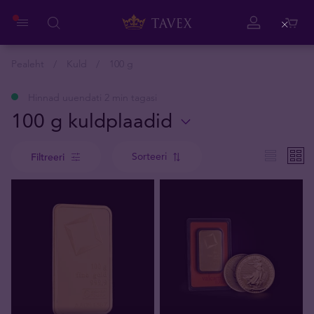
Close
Pealeht
Kuld
100 g
Hinnad uuendati 2 min tagasi
100 g kuldplaadid
Sorteeri
Filtreeri