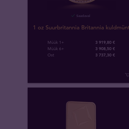
Saadaval
1 oz Suurbritannia Britannia kuldmün
Müük 1+
3 919,80 €
Müük 6+
3 908,50 €
Ost
3 737
,
30
€