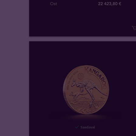
Ost
22 423
,
80
€
Saadaval