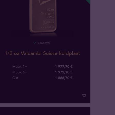
Saadaval
1/2 oz Valcambi Suisse kuldplaat
Müük 1+
1 977,70 €
Müük 6+
1 972,10 €
Ost
1 868
,
70
€