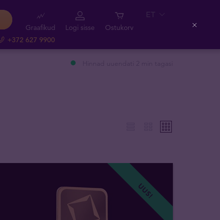
ET
Graafikud
Logi sisse
Ostukorv
Close
+372 627 9900
Hinnad uuendati 2 min tagasi
UUS!