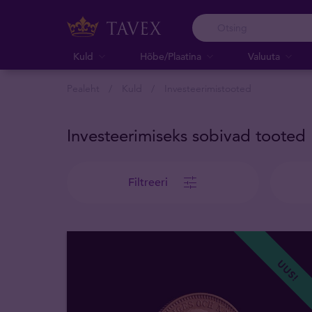
Kuld
Hõbe/Plaatina
Valuuta
Pealeht
Kuld
Investeerimistooted
Investeerimiseks sobivad tooted
Filtreeri
UUS!