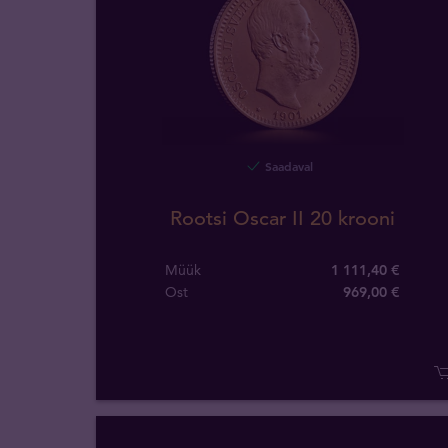
Saadaval
Rootsi Oscar II 20 krooni
Müük
1 111,40 €
Ost
969
,
00
€