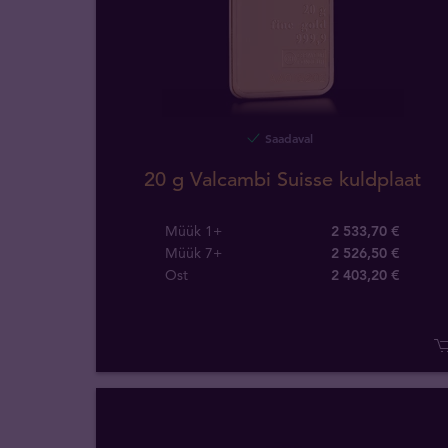
Saadaval
20 g Valcambi Suisse kuldplaat
Müük 1+
2 533,70 €
Müük 7+
2 526,50 €
Ost
2 403
,
20
€