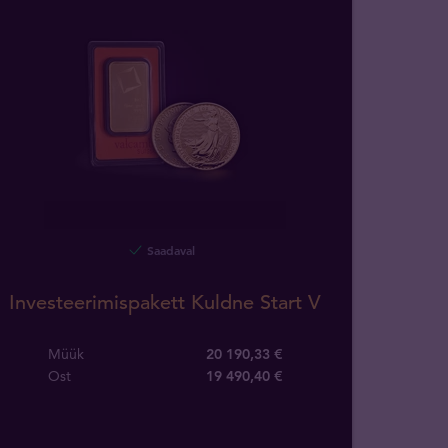
Saadaval
Investeerimispakett Kuldne Start V
Müük
20 190,33 €
Ost
19 490
,
40
€