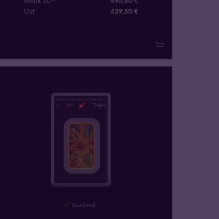
Müük 20+
490,80 €
Ost
439
,
50
€
Saadaval