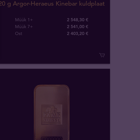
20 g Argor-Heraeus Kinebar kuldplaat
Müük 1+
2 548,30 €
Müük 7+
2 541,00 €
Ost
2 403
,
20
€