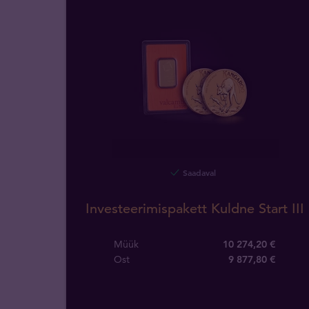
Saadaval
Investeerimispakett Kuldne Start III
Müük
10 274,20 €
Ost
9 877
,
80
€