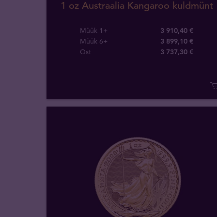
1 oz Austraalia Kangaroo kuldmünt
Müük 1+
3 910,40 €
Müük 6+
3 899,10 €
Ost
3 737
,
30
€