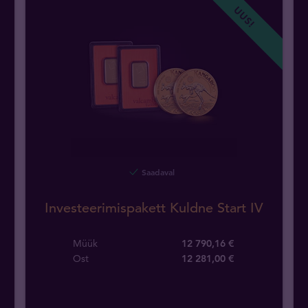
UUS!
Saadaval
Investeerimispakett Kuldne Start IV
Müük
12 790,16 €
Ost
12 281
,
00
€