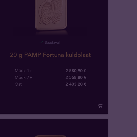
Saadaval
20 g PAMP Fortuna kuldplaat
Müük 1+
2 580,90 €
Müük 7+
2 568,80 €
Ost
2 403
,
20
€