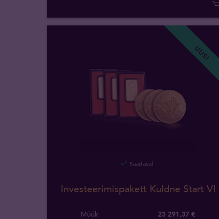
UUS!
Saadaval
Investeerimispakett Kuldne Start VI
Müük
23 291,37 €