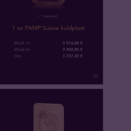
Saadaval
1 oz PAMP Suisse kuldplaat
Müük 1+
3 916,00 €
Müük 6+
3 902,80 €
Ost
3 737
,
30
€