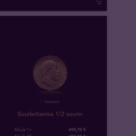
Saadaval
Suurbritannia 1/2 sovrin
Müük 1+
499,70 €