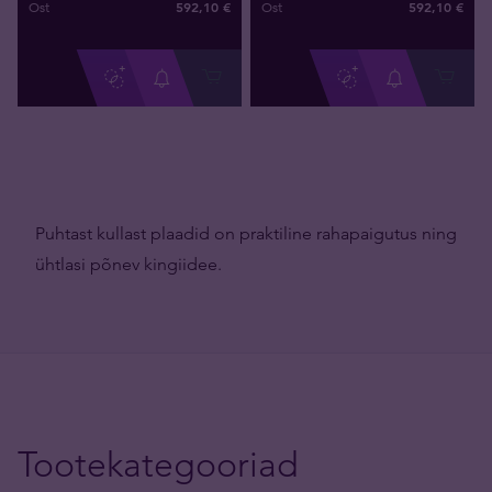
592
,
10
€
592
,
10
€
Ost
Ost
Puhtast kullast plaadid on praktiline rahapaigutus ning
ühtlasi põnev kingiidee.
Tootekategooriad