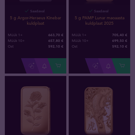
Saadaval
Saadaval
5 g Argor-Heraeus Kinebar
5 g PAMP Lunar maoaasta
kuldplaat
kuldplaat 2025
663,70 €
705,40 €
Müük 1+
Müük 1+
657,80 €
699,50 €
Müük 10+
Müük 10+
592
,
10
€
592
,
10
€
Ost
Ost