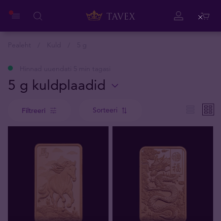
Close
Pealeht
Kuld
5 g
Hinnad uuendati 5 min tagasi
5 g kuldplaadid
Sorteeri
Filtreeri