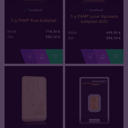
Saadaval
Saadaval
5 g PAMP Lunar tiigriaasta
5 g PAMP Rosa kuldplaat
kuldplaat 2022
714,30 €
Müük
699,50 €
Müük
592
,
10
€
Ost
592
,
10
€
Ost