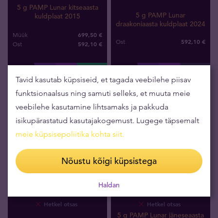
5 g PAMP Lunar kitseaasta
5 g PAMP Lunar
kuldplaat 2015
draakoniaasta kuldplaat 2024
699,50 €
Müük
592
,
10
€
Ost
592
,
10
€
Ost
Tavid kasutab küpsiseid, et tagada veebilehe piisav
funktsionaalsus ning samuti selleks, et muuta meie
veebilehe kasutamine lihtsamaks ja pakkuda
isikupärastatud kasutajakogemust. Lugege täpsemalt
meie küpsisepoliitika kohta siit
.
Nõustu kõigi küpsistega
Haldan
Hetkel otsas
Hetkel otsas
5 g PAMP Lunar jäneseaasta