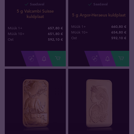
Saadaval
Saadaval
5 g Valcambi Suisse
5 g Argor-Heraeus kuldplaat
kuldplaat
660,80 €
Müük 1+
657,80 €
Müük 1+
654,80 €
Müük 10+
651,80 €
Müük 10+
592
,
10
€
Ost
592
,
10
€
Ost