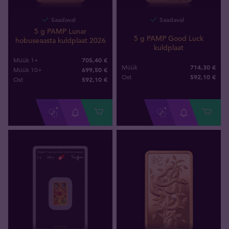
Saadaval
Saadaval
5 g PAMP Lunar
5 g PAMP Good Luck
hobuseaasta kuldplaat 2026
kuldplaat
705,40 €
Müük 1+
714,30 €
Müük
699,50 €
Müük 10+
592
,
10
€
Ost
592
,
10
€
Ost