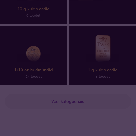
10 g kuldplaadid
6 toodet
1/10 oz kuldmündid
1 g kuldplaadid
24 toodet
6 toodet
Veel kategooriaid