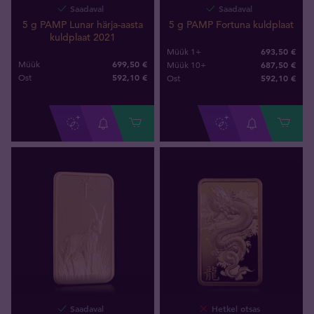
Saadaval
Saadaval
5 g PAMP Fortuna kuldplaat
5 g PAMP Lunar härja-aasta
kuldplaat 2021
693,50 €
Müük 1+
699,50 €
687,50 €
Müük
Müük 10+
592
,
10
€
592
,
10
€
Ost
Ost
Saadaval
Hetkel otsas