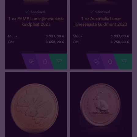
Saadaval
Saadaval
1 oz PAMP Lunar jäneseaasta
1 oz Austraalia Lunar
kuldplaat 2023
jäneseaasta kuldmünt 2023
3 937,00 €
3 937,00 €
Müük
Müük
3 658
,
90
€
3 750
,
80
€
Ost
Ost