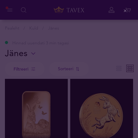
Close
Pealeht
Kuld
Jänes
Hinnad uuendati 3 min tagasi
Jänes
Sorteeri
Filtreeri