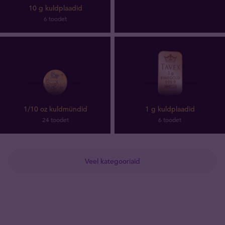
10 g kuldplaadid
6 toodet
1/10 oz kuldmündid
1 g kuldplaadid
24 toodet
6 toodet
Veel kategooriaid