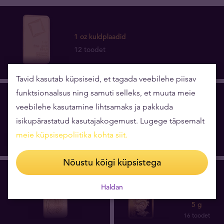
1 oz kuldplaadid
12 toodet
Tavid kasutab küpsiseid, et tagada veebilehe piisav
funktsionaalsus ning samuti selleks, et muuta meie
veebilehe kasutamine lihtsamaks ja pakkuda
1 oz kuldmündid
isikupärastatud kasutajakogemust. Lugege täpsemalt
74 toodet
meie küpsisepoliitika kohta siit
.
Nõustu kõigi küpsistega
Haldan
5 g
16 toodet