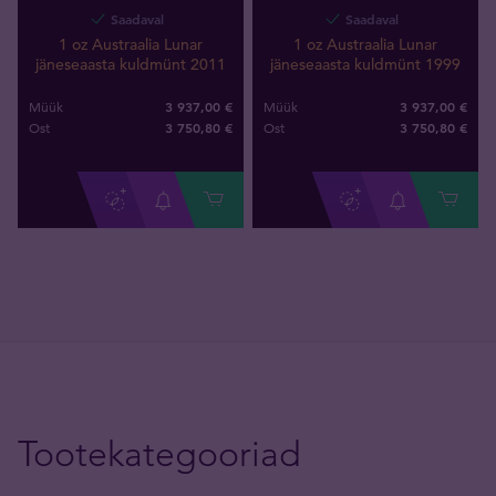
Saadaval
Saadaval
1 oz Austraalia Lunar
1 oz Austraalia Lunar
jäneseaasta kuldmünt 2011
jäneseaasta kuldmünt 1999
3 937,00 €
3 937,00 €
Müük
Müük
3 750
,
80
€
3 750
,
80
€
Ost
Ost
Tootekategooriad