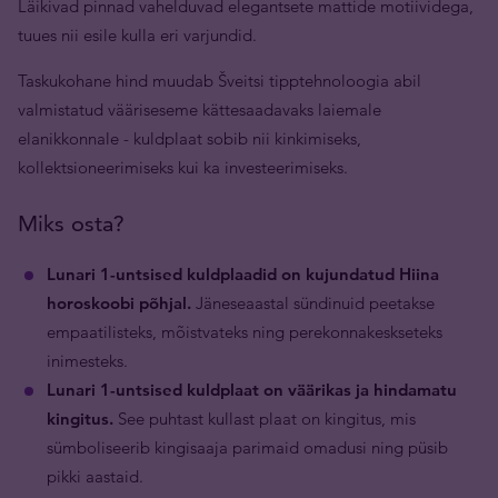
Läikivad pinnad vahelduvad elegantsete mattide motiividega,
tuues nii esile kulla eri varjundid.
Taskukohane hind muudab Šveitsi tipptehnoloogia abil
valmistatud vääriseseme kättesaadavaks laiemale
elanikkonnale - kuldplaat sobib nii kinkimiseks,
kollektsioneerimiseks kui ka investeerimiseks.
Miks osta?
Lunari 1-untsised kuldplaadid on kujundatud Hiina
horoskoobi põhjal.
Jäneseaastal sündinuid peetakse
empaatilisteks, mõistvateks ning perekonnakeskseteks
inimesteks.
Lunari 1-untsised kuldplaat on väärikas ja hindamatu
kingitus.
See puhtast kullast plaat on kingitus, mis
sümboliseerib kingisaaja parimaid omadusi ning püsib
pikki aastaid.