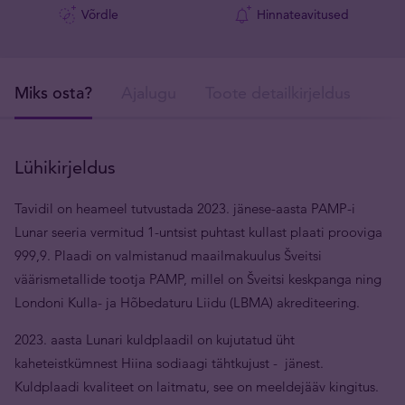
Võrdle
Hinnateavitused
Miks osta?
Ajalugu
Toote detailkirjeldus
Tar
Lühikirjeldus
Tavidil on heameel tutvustada 2023. jänese-aasta PAMP-i
Lunar seeria vermitud 1-untsist puhtast kullast plaati prooviga
999,9. Plaadi on valmistanud maailmakuulus Šveitsi
väärismetallide tootja PAMP, millel on Šveitsi keskpanga ning
Londoni Kulla- ja Hõbedaturu Liidu (LBMA) akrediteering.
2023. aasta Lunari kuldplaadil on kujutatud üht
kaheteistkümnest Hiina sodiaagi tähtkujust - jänest.
Kuldplaadi kvaliteet on laitmatu, see on meeldejääv kingitus.