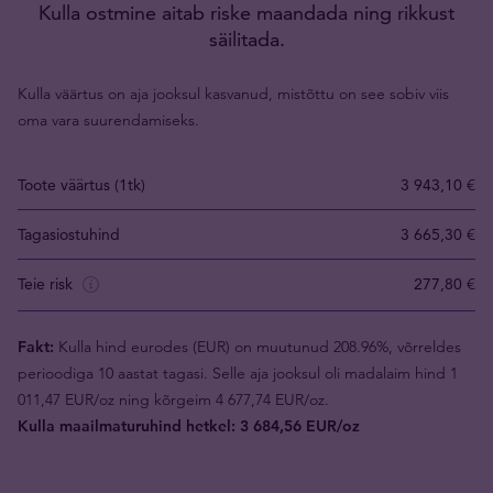
Kulla ostmine aitab riske maandada ning rikkust
säilitada.
Kulla väärtus on aja jooksul kasvanud, mistõttu on see sobiv viis
oma vara suurendamiseks.
Toote väärtus (1tk)
3 943,10 €
Tagasiostuhind
3 665,30 €
Teie risk
277,80 €
Fakt:
Kulla hind eurodes (EUR) on muutunud 208.96%, võrreldes
perioodiga 10 aastat tagasi. Selle aja jooksul oli madalaim hind 1
011,47 EUR/oz ning kõrgeim 4 677,74 EUR/oz.
Kulla maailmaturuhind hetkel: 3 684,56 EUR/oz