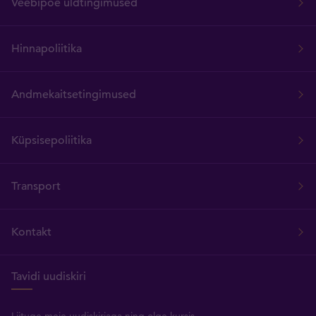
Veebipoe üldtingimused
Hinnapoliitika
Andmekaitsetingimused
Küpsisepoliitika
Transport
Kontakt
Tavidi uudiskiri
Liituge meie uudiskirjaga ning olge kursis