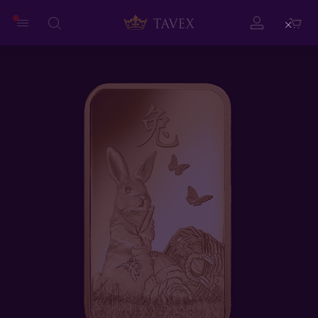
Close