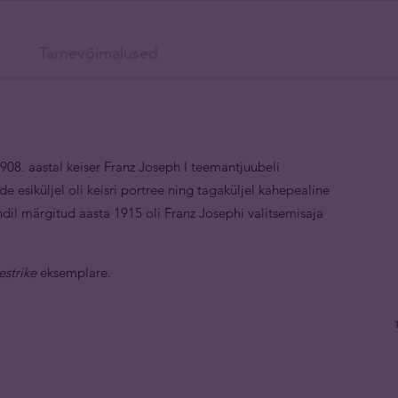
Tarnevõimalused
08. aastal keiser Franz Joseph I teemantjuubeli
e esiküljel oli keisri portree ning tagaküljel kahepealine
ündil märgitud aasta 1915 oli Franz Josephi valitsemisaja
estrike
eksemplare.