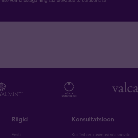
rimise võimalustega ning saa ülevaade turuolukorrast!
Riigid
Konsultatsioon
Eesti
Kui Teil on küsimusi või soovite