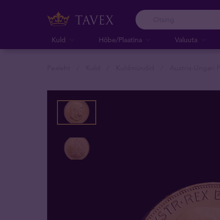
Kuld
Hõbe/Plaatina
Valuuta
Pealeht
Kuld
Kuldmündid
Austria-Ungari 