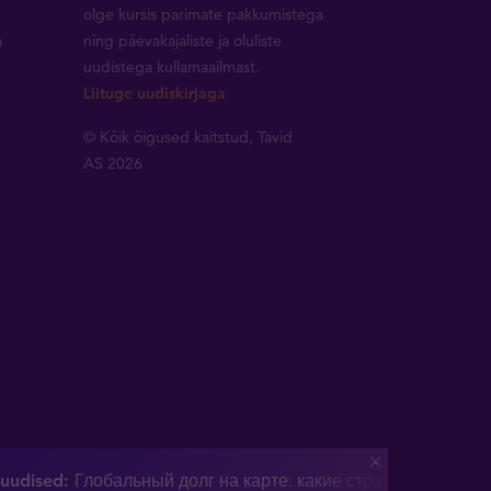
olge kursis parimate pakkumistega
a
ning päevakajaliste ja oluliste
uudistega kullamaailmast.
Liituge uudiskirjaga
© Kõik õigused kaitstud, Tavid
AS 2026
uudised:
Глобальный долг на карте: какие страны в наибол