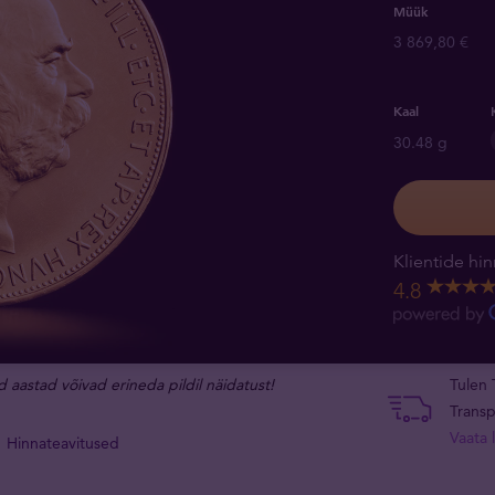
Müük
3 869,80 €
Kaal
30.48 g
Klientide hin
4.8
d aastad võivad erineda pildil näidatust!
Tulen 
Transp
Vaata l
Hinnateavitused