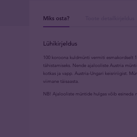
Miks osta?
Toote detailkirjeldus
Lühikirjeldus
100 koroona kuldmünti vermiti esmakordselt 19
tähistamiseks. Nende ajalooliste Austria müntid
kotkas ja vapp. Austria-Ungari keisririigist. M
viimane täisaasta.
NB! Ajalooliste müntide hulgas võib esineda
r