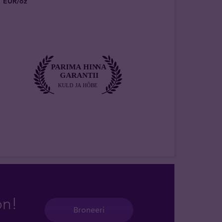
EUR/oz
on!
Broneeri