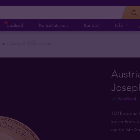
Uudised
Konsultatsioon
Kontakt
Info
Franz Josephi 100 koroonat
Austri
Josep
Saadaval
100 koroona k
keiser Franz 
ajalooliste A