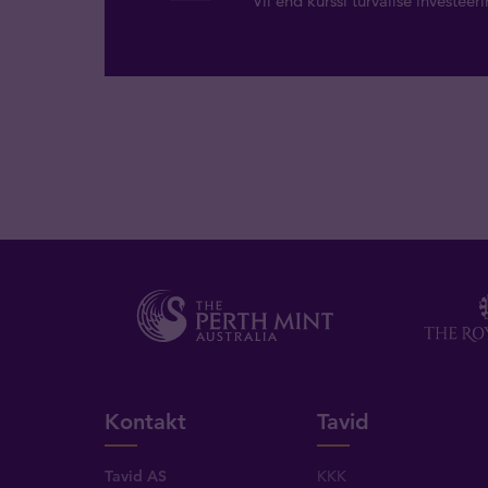
Vii end kurssi turvalise investee
Kontakt
Tavid
Tavid AS
KKK