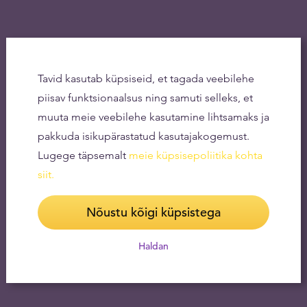
Tavid kasutab küpsiseid, et tagada veebilehe
piisav funktsionaalsus ning samuti selleks, et
muuta meie veebilehe kasutamine lihtsamaks ja
pakkuda isikupärastatud kasutajakogemust.
Lugege täpsemalt
meie küpsisepoliitika kohta
siit
.
Nõustu kõigi küpsistega
Haldan