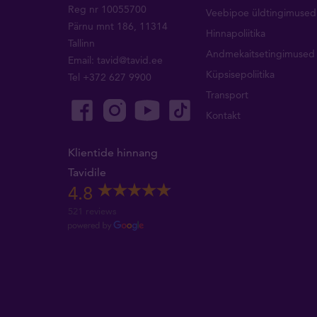
Reg nr 10055700
Veebipoe üldtingimused
Pärnu mnt 186, 11314
Hinnapoliitika
Tallinn
Andmekaitsetingimused
Email:
tavid@tavid.ee
Küpsisepoliitika
Tel
+372 627 9900
Transport
Kontakt
Klientide hinnang
Tavidile
4.8
521 reviews