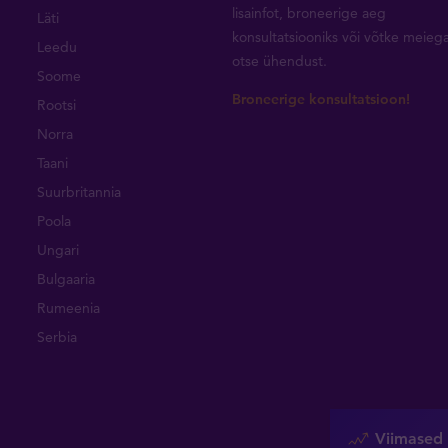
lisainfot, broneerige aeg
Läti
konsultatsiooniks või
võtke meieg
Leedu
otse ühendust
.
Soome
Broneerige konsultatsioon!
Rootsi
Norra
Taani
Suurbritannia
Poola
Ungari
Bulgaaria
Rumeenia
Serbia
Viimased 