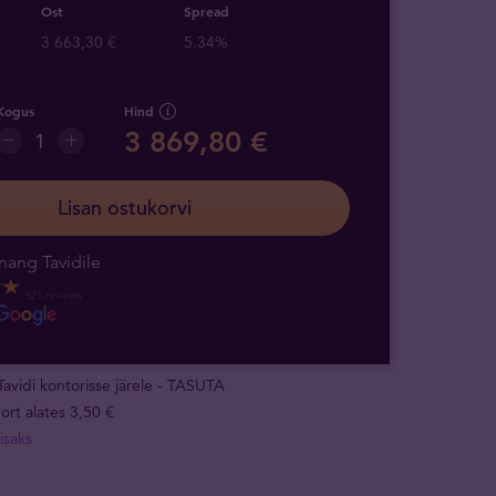
Ost
Spread
3 663,30 €
5.34%
Kogus
Hind
3 869,80 €
Lisan ostukorvi
nang Tavidile
521 reviews
Tavidi kontorisse järele - TASUTA
ort alates 3,50 €
isaks