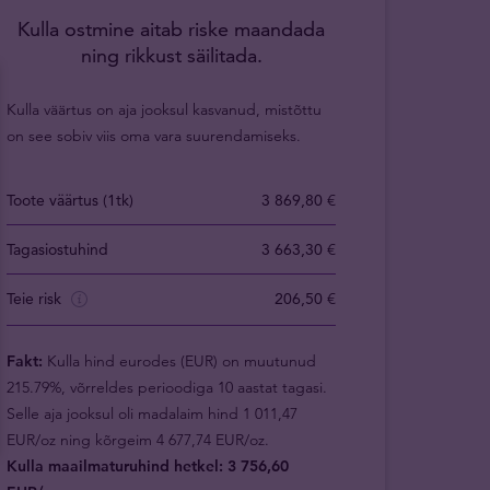
Kulla ostmine aitab riske maandada
ning rikkust säilitada.
Kulla väärtus on aja jooksul kasvanud, mistõttu
on see sobiv viis oma vara suurendamiseks.
Toote väärtus (1tk)
3 869,80 €
Tagasiostuhind
3 663,30 €
Teie risk
206,50 €
Fakt:
Kulla hind eurodes (EUR) on muutunud
215.79%, võrreldes perioodiga 10 aastat tagasi.
Selle aja jooksul oli madalaim hind 1 011,47
EUR/oz ning kõrgeim 4 677,74 EUR/oz.
Kulla maailmaturuhind hetkel: 3 756,60