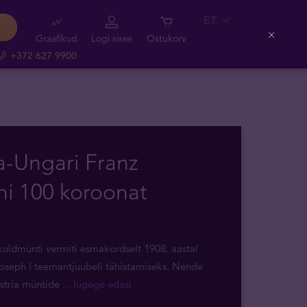
ET
Graafikud
Logi sisse
Ostukorv
Close
+372 627 9900
a-Ungari Franz
hi 100 koroonat
uldmünti vermiti esmakordselt 1908. aastal
Joseph I teemantjuubeli tähistamiseks. Nende
ustria müntide
... lugege edasi