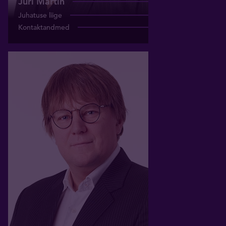
Jüri Martin
Juhatuse liige
Kontaktandmed
Kuno Rääk
Juhatuse liige
+372 5073116