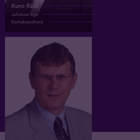
Kuno Rääk
Juhatuse liige
Kontaktandmed
Alar Tamming
Nõukogu esimees
alar@tavid.ee
+372 501 4412