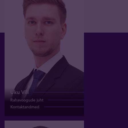
Uku Vill
Rahavoogude juht
uku.vill@tavex.eu
+372 627 9900
Uku Vill
Rahavoogude juht
Kontaktandmed