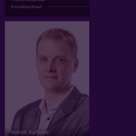
Kontaktandmed
Indrek Kalluste
IT-juht
indrek@tavex.eu
Indrek Kalluste