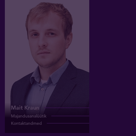
Mait Kraun
Majandusanalüütik
mait.kraun@tavid.ee
+372 5354 1490
Mait Kraun
Majandusanalüütik
Kontaktandmed