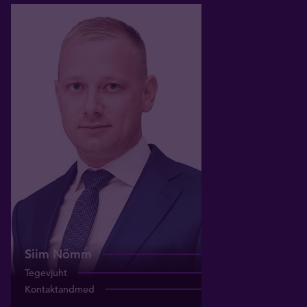
Siim Nõmm
Tegevjuht
siim.nomm@tavid.ee
+372 627 9900
Siim Nõmm
Tegevjuht
Kontaktandmed