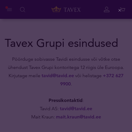
Close
Tavex Grupi esindused
Pöörduge sobivasse Tavidi esindusse või võtke otse
ühendust Tavex Grupi kontoritega 12 riigis üle Euroopa.
Kirjutage meile
tavid@tavid.ee
või helistage
+372 627
9900
.
Pressikontaktid
:
Tavid AS:
tavid@tavid.ee
Mait Kraun:
mait.kraun@tavid.ee