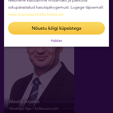
veebilehe kasutamine lihtsamaks ja pakkuda
isikupärastatud kasutajakogemust. Lugege täpsemalt
meie küpsisepoliitika kohta siit
.
Meelis Atonen
Nõustu kõigi küpsistega
Nõukogu liige / Kullasuuna juht
Haldan
meelis@tavid.ee
+372 5069 459
Meelis Atonen
Nõukogu liige / Kullasuuna juht