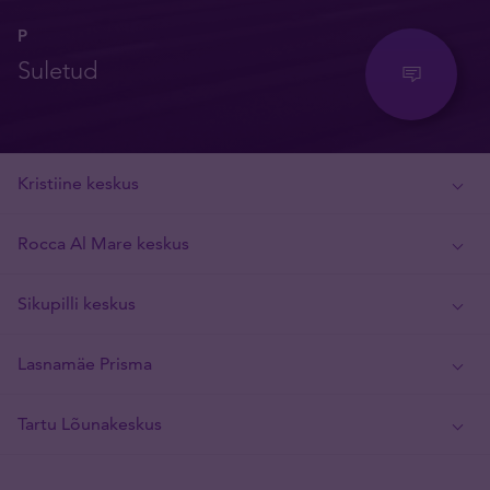
P
Suletud
Kristiine keskus
Rocca Al Mare keskus
Sikupilli keskus
Lasnamäe Prisma
Tartu Lõunakeskus