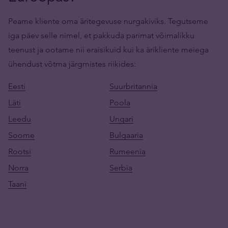
Peame kliente oma äritegevuse nurgakiviks. Tegutseme
iga päev selle nimel, et pakkuda parimat võimalikku
teenust ja ootame nii eraisikuid kui ka ärikliente meiega
ühendust võtma järgmistes riikides:
Eesti
Suurbritannia
Läti
Poola
Leedu
Ungari
Soome
Bulgaaria
Rootsi
Rumeenia
Norra
Serbia
Taani