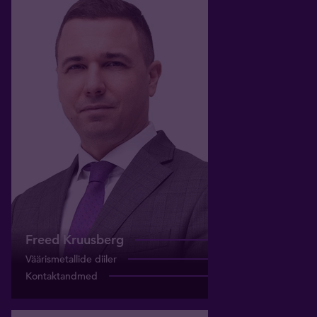
Freed Kruusberg
Väärismetallide diiler
freed.kruusberg@tavid.ee
+372 5688 6264
Freed Kruusberg
Väärismetallide diiler
Kontaktandmed