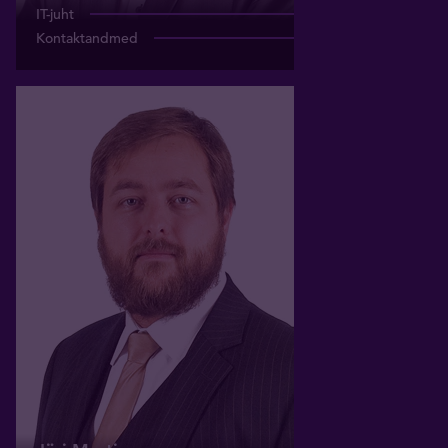
IT-juht
Kontaktandmed
Jüri Martin
Juhatuse liige
juri.martin@tavex.eu
+372 503 6838