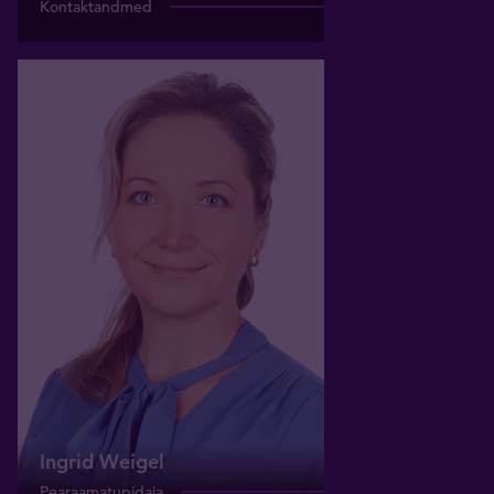
Kontaktandmed
Ingrid Weigel
Pearaamatupidaja
ingrid.veigel@tavid.ee
+372 5114251
Ingrid Weigel
Pearaamatupidaja