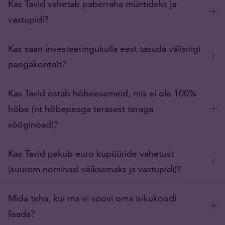
Kas Tavid vahetab paberraha müntideks ja
vastupidi?
Kas saan investeeringukulla eest tasuda välisriigi
pangakontolt?
Kas Tavid ostab hõbeesemeid, mis ei ole 100%
hõbe (nt hõbepeaga terasest teraga
sööginoad)?
Kas Tavid pakub euro kupüüride vahetust
(suurem nominaal väiksemaks ja vastupidi)?
Mida teha, kui ma ei soovi oma isikukoodi
lisada?