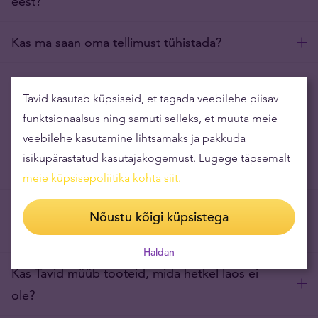
eest?
Kas ma saan oma tellimust tühistada?
Kas saan veebipoest tellida ka tooteid, millele
Tavid kasutab küpsiseid, et tagada veebilehe piisav
on lisatud märge „saabumine teadmata“?
funktsionaalsus ning samuti selleks, et muuta meie
veebilehe kasutamine lihtsamaks ja pakkuda
Kas Tavidi veebipoest saab kaupa tellida ka
isikupärastatud kasutajakogemust. Lugege täpsemalt
väljapoole Eestit?
meie küpsisepoliitika kohta siit
.
Kas Tavid pakub soodushinda ka
Nõustu kõigi küpsistega
edasimüüjatele?
Haldan
Kas Tavid müüb tooteid, mida hetkel laos ei
ole?