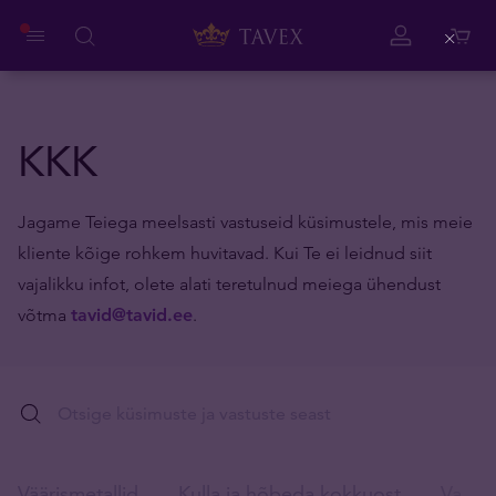
Close
KKK
Jagame Teiega meelsasti vastuseid küsimustele, mis meie
kliente kõige rohkem huvitavad. Kui Te ei leidnud siit
vajalikku infot, olete alati teretulnud meiega ühendust
võtma
tavid@tavid.ee
.
Väärismetallid
Kulla ja hõbeda kokkuost
Valuut