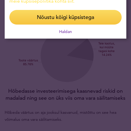
meie küpsisepoliitika kohta siit
.
Nõustu kõigi küpsistega
Haldan
Hõbedasse investeerimisega kaasnevad riskid on
madalad ning see on üks viis oma vara säilitamiseks
Hõbeda väärtus on aja jooksul kasvanud, mistõttu on see hea
võimalus oma vara säilitamiseks.