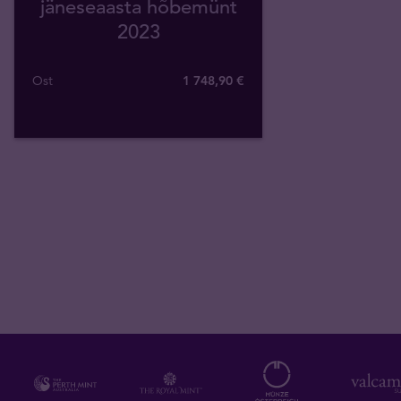
jäneseaasta hõbemünt
2023
Ost
1 748
,
90
€