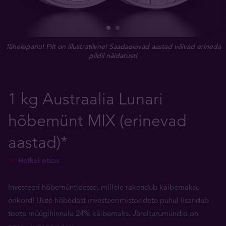
Tähelepanu! Pilt on illustratiivne! Saadaolevad aastad võivad erineda
pildil näidatust!
1 kg Austraalia Lunari
hõbemünt MIX (erinevad
aastad)*
Hetkel otsas
Investeeri hõbemüntidesse, millele rakendub käibemaksu
erikord! Uute hõbedast investeerimistoodete puhul lisandub
toote müügihinnale 24% käibemaks. Järelturumündid on