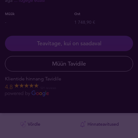
aga
... lugege edasi
Müük
Ost
-
1 748,90 €
Teavitage, kui on saadaval
Müün Tavidile
Klientide hinnang Tavidile
4.8
521 reviews
Võrdle
Hinnateavitused