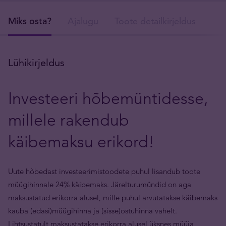
Miks osta?
Ajalugu
Toote detailkirjeldus
Tar
Lühikirjeldus
Investeeri hõbemüntidesse,
millele rakendub
käibemaksu erikord!
Uute hõbedast investeerimistoodete puhul lisandub toote
müügihinnale 24% käibemaks. Järelturumündid on aga
maksustatud erikorra alusel, mille puhul arvutatakse käibemaks
kauba (edasi)müügihinna ja (sisse)ostuhinna vahelt.
Lihtsustatult maksustatakse erikorra alusel üksnes müüja