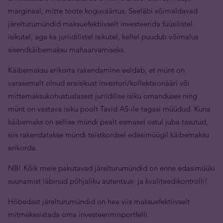
marginaal, mitte toote koguväärtus. Seeläbi võimaldavad
järelturumündid maksuefektiivselt investeerida füüsilistel
isikutel, aga ka juriidilistel isikutel, kellel puudub võimalus
sisendkäibemaksu mahaarvamiseks.
Käibemaksu erikorra rakendamine eeldab, et münt on
varasemalt olnud eraisikust investori/kollektsionääri või
mittemaksukohustuslasest juriidilise isiku omanduses ning
münt on vastava isiku poolt Tavid AS-ile tagasi müüdud. Kuna
käibemaks on sellise mündi pealt esmasel ostul juba tasutud,
siis rakendatakse mündi teistkordsel edasimüügil käibemaksu
erikorda.
NB! Kõik meie pakutavad järelturumündid on enne edasimüüki
suunamist läbinud põhjaliku autentsus- ja kvaliteedikontrolli!
Hõbedast järelturumündid on hea viis maksuefektiivselt
mitmekesistada oma investeerimisportfelli.