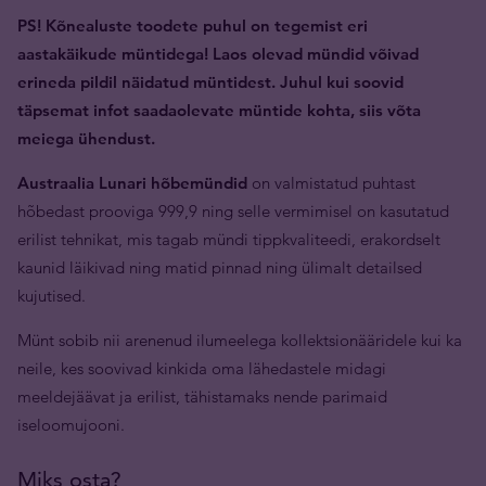
PS! Kõnealuste toodete puhul on tegemist eri
aastakäikude müntidega! Laos olevad mündid võivad
erineda pildil näidatud müntidest. Juhul kui soovid
täpsemat infot saadaolevate müntide kohta, siis võta
meiega ühendust.
Austraalia Lunari hõbemündid
on valmistatud puhtast
hõbedast prooviga 999,9 ning selle vermimisel on kasutatud
erilist tehnikat, mis tagab mündi tippkvaliteedi, erakordselt
kaunid läikivad ning matid pinnad ning ülimalt detailsed
kujutised.
Münt sobib nii arenenud ilumeelega kollektsionääridele kui ka
neile, kes soovivad kinkida oma lähedastele midagi
meeldejäävat ja erilist, tähistamaks nende parimaid
iseloomujooni.
Miks osta?