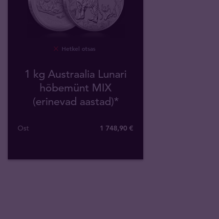
Hetkel otsas
1 kg Austraalia Lunari
hõbemünt MIX
(erinevad aastad)*
Ost
1 748
,
90
€