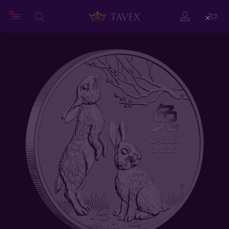
Close