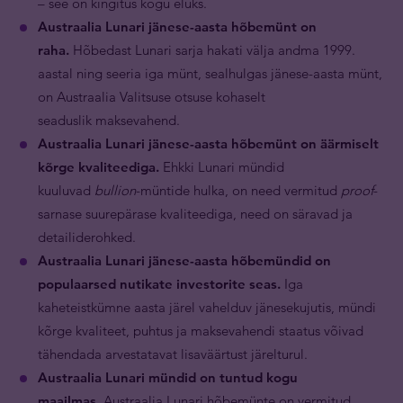
– see on kingitus kogu eluks.
Austraalia Lunari jänese-aasta hõbemünt on
raha.
Hõbedast Lunari sarja hakati välja andma 1999.
aastal ning seeria iga münt, sealhulgas jänese-aasta münt,
on Austraalia Valitsuse otsuse kohaselt
seaduslik maksevahend.
Austraalia Lunari jänese-aasta hõbemünt on äärmiselt
kõrge kvaliteediga.
Ehkki Lunari mündid
kuuluvad
bullion
-müntide hulka, on need vermitud
proof
-
sarnase suurepärase kvaliteediga, need on säravad ja
detailiderohked.
Austraalia Lunari jänese-aasta hõbemündid on
populaarsed nutikate investorite seas.
Iga
kaheteistkümne aasta järel vahelduv jänesekujutis, mündi
kõrge kvaliteet, puhtus ja maksevahendi staatus võivad
tähendada arvestatavat lisaväärtust järelturul.
Austraalia Lunari mündid on tuntud kogu
maailmas.
Austraalia Lunari hõbemünte on vermitud