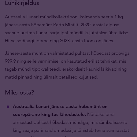
Lühikirjeldus
Austraalia Lunari mündikollektsiooni kolmanda seeria 1 kg
jänese-aasta hõbemünt Perth Mintilt. 2020. aastal alguse
saanud uusima Lunari sarja igal mündil kujutatakse ühte iidse
Hiina sodiaagi looma ning 2023. aasta loom on jänes.
Jänese-aasta münt on valmistatud puhtast hõbedast prooviga
999,9 ning selle vermimisel on kasutatud erilist tehnikat, mis
tagab mündi tippkvaliteedi, erakordselt kaunid läikivad ning
matid pinnad ning ülimalt detailsed kujutised.
Miks osta?
Austraalia Lunari jänese-aasta hõbemünt on
suurepärane kingitus lähedastele.
Näidake oma
armastust puhtast hõbedast mündiga, mis sümboliseerib
kingisaaja parimaid omadusi ja tähistab tema sünniaastat