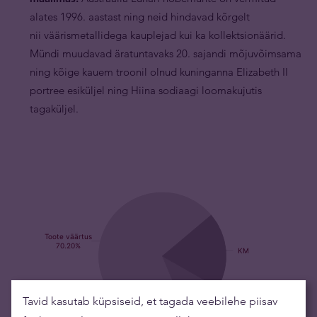
alates 1996. aastast ning neid hindavad kõrgelt
nii väärismetallidega kauplejad kui ka kollektsionäärid.
Mündi muudavad äratuntavaks 20. sajandi mõjuvõimsama
ning kõige kauem troonil olnud kuninganna Elizabeth II
portree esiküljel ning Hiina sodiaagi loomakujutis
tagaküljel.
Tavid kasutab küpsiseid, et tagada veebilehe piisav