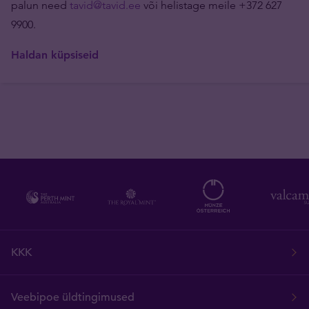
palun need
tavid@tavid.ee
või helistage meile +372 627
9900.
Haldan küpsiseid
KKK
Veebipoe üldtingimused