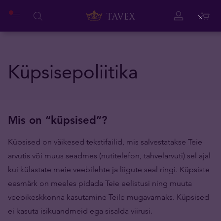
Close
Küpsisepoliitika
Mis on “küpsised”?
Küpsised on väikesed tekstifailid, mis salvestatakse Teie
arvutis või muus seadmes (nutitelefon, tahvelarvuti) sel ajal
kui külastate meie veebilehte ja liigute seal ringi. Küpsiste
eesmärk on meeles pidada Teie eelistusi ning muuta
veebikeskkonna kasutamine Teile mugavamaks. Küpsised
ei kasuta isikuandmeid ega sisalda viirusi.