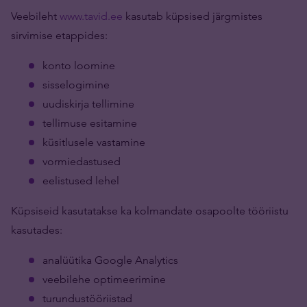
Veebileht
www.tavid.ee
kasutab küpsised järgmistes
sirvimise etappides:
konto loomine
sisselogimine
uudiskirja tellimine
tellimuse esitamine
küsitlusele vastamine
vormiedastused
eelistused lehel
Küpsiseid kasutatakse ka kolmandate osapoolte tööriistu
kasutades:
analüütika Google Analytics
veebilehe optimeerimine
turundustööriistad