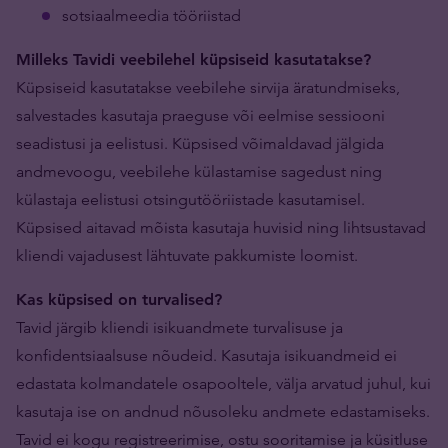
sotsiaalmeedia tööriistad
Milleks Tavidi veebilehel küpsiseid kasutatakse?
Küpsiseid kasutatakse veebilehe sirvija äratundmiseks,
salvestades kasutaja praeguse või eelmise sessiooni
seadistusi ja eelistusi. Küpsised võimaldavad jälgida
andmevoogu, veebilehe külastamise sagedust ning
külastaja eelistusi otsingutööriistade kasutamisel.
Küpsised aitavad mõista kasutaja huvisid ning lihtsustavad
kliendi vajadusest lähtuvate pakkumiste loomist.
Kas küpsised on turvalised?
Tavid järgib kliendi isikuandmete turvalisuse ja
konfidentsiaalsuse nõudeid. Kasutaja isikuandmeid ei
edastata kolmandatele osapooltele, välja arvatud juhul, kui
kasutaja ise on andnud nõusoleku andmete edastamiseks.
Tavid ei kogu registreerimise, ostu sooritamise ja küsitluse