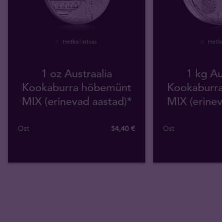
Hetkel otsas
Hetke
1 oz Austraalia
1 kg Au
Kookaburra hõbemünt
Kookaburr
MIX (erinevad aastad)*
MIX (erinev
Ost
54
,
40
€
Ost