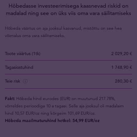
Hõbedasse investeerimisega kaasnevad riskid on
madalad ning see on üks viis oma vara säilitamiseks
Hõbeda väärtus on aja jooksul kasvanud, mistõttu on see hea
võimalus oma vara säilitamiseks.
Toote väärtus (1tk)
2 029,20 €
Tagasiostuhind
1 748,90 €
Teie risk
280,30 €
Fakt:
Hõbeda hind eurodes (EUR) on muutunud 217.78%,
võrreldes perioodiga 10 a tagasi. Selle aja jooksul oli madalaim
hind 10,57 EUR/oz ning kõrgeim 101,69 EUR/oz.
Hõbeda maailmaturuhind hetkel: 54,99 EUR/oz