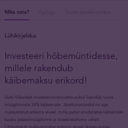
Miks osta?
Ajalugu
Toote detailkirjeldus
Tar
Lühikirjeldus
Investeeri hõbemüntidesse,
millele rakendub
käibemaksu erikord!
Uute hõbedast investeerimistoodete puhul lisandub toote
müügihinnale 24% käibemaks. Järelturumündid on aga
maksustatud erikorra alusel, mille puhul arvutatakse käibemaks
kauba (edasi)müügihinna ja (sisse)ostuhinna vahelt.
Lihtsustatult maksustatakse erikorra alusel üksnes müüja