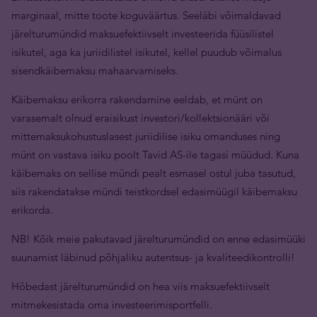
marginaal, mitte toote koguväärtus. Seeläbi võimaldavad
järelturumündid maksuefektiivselt investeerida füüsilistel
isikutel, aga ka juriidilistel isikutel, kellel puudub võimalus
sisendkäibemaksu mahaarvamiseks.
Käibemaksu erikorra rakendamine eeldab, et münt on
varasemalt olnud eraisikust investori/kollektsionääri või
mittemaksukohustuslasest juriidilise isiku omanduses ning
münt on vastava isiku poolt Tavid AS-ile tagasi müüdud. Kuna
käibemaks on sellise mündi pealt esmasel ostul juba tasutud,
siis rakendatakse mündi teistkordsel edasimüügil käibemaksu
erikorda.
NB! Kõik meie pakutavad järelturumündid on enne edasimüüki
suunamist läbinud põhjaliku autentsus- ja kvaliteedikontrolli!
Hõbedast järelturumündid on hea viis maksuefektiivselt
mitmekesistada oma investeerimisportfelli.