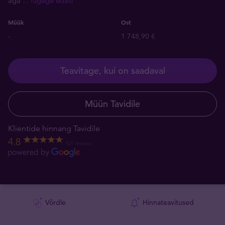
aga
... lugege edasi
Müük
Ost
-
1 748,90 €
Teavitage, kui on saadaval
Müün Tavidile
Klientide hinnang Tavidile
4.8
521 reviews
Võrdle
Hinnateavitused