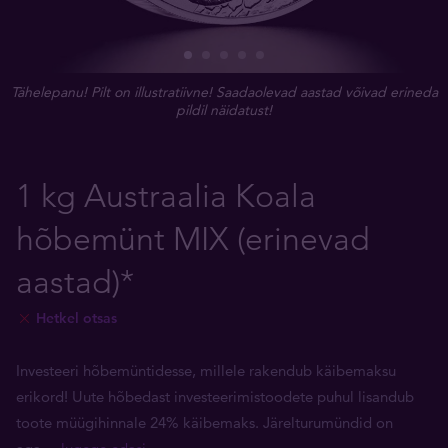
Tähelepanu! Pilt on illustratiivne! Saadaolevad aastad võivad erineda
pildil näidatust!
1 kg Austraalia Koala
hõbemünt MIX (erinevad
aastad)*
Hetkel otsas
Investeeri hõbemüntidesse, millele rakendub käibemaksu
erikord! Uute hõbedast investeerimistoodete puhul lisandub
toote müügihinnale 24% käibemaks. Järelturumündid on