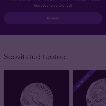
ülevaade turuolukorrast!
Broneeri
Soovitatud tooted
KM ERIKORD