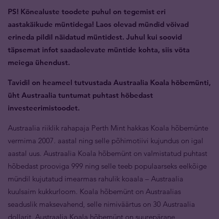
PS! Kõnealuste toodete puhul on tegemist eri
aastakäikude müntidega! Laos olevad mündid võivad
erineda pildil näidatud müntidest. Juhul kui soovid
täpsemat infot saadaolevate müntide kohta, siis võta
meiega ühendust.
Tavidil on heameel tutvustada Austraalia Koala hõbemünti,
üht Austraalia tuntumat puhtast hõbedast
investeerimistoodet.
Austraalia riiklik rahapaja Perth Mint hakkas Koala hõbemünte
vermima 2007. aastal ning selle põhimotiivi kujundus on igal
aastal uus. Austraalia Koala hõbemünt on valmistatud puhtast
hõbedast prooviga 999 ning selle teeb populaarseks eelkõige
mündil kujutatud imearmas rahulik koaala – Austraalia
kuulsaim kukkurloom. Koala hõbemünt on Austraalias
seaduslik maksevahend, selle nimiväärtus on 30 Austraalia
dollarit. Austraalia Koala hõbemünt on suurepärane